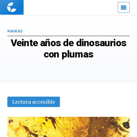
Cuaderno
de
Cultura
Científica
NAUKAS
Veinte años de dinosaurios
con plumas
Lectura accesible