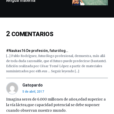
lengua materna
docufórums
y
espectáculos
de
ciencia
del
2
COMENTARIOS
16
de
septiembre
al
#Naukas16 De profesión, futurólog…
4
[…] Pablo Rodríguez, futurólogo profesional, demuestra, más allá
de
de toda duda razonable, que el futuro puede predecirse (bastante).
octubre.
Edición realizada por César Tomé López a partir de materiales
La
suministrados por eitb.eus … Seguir leyendo […]
iniciativa,
organizada
por
Gatopardo
la
5 de abril, 2017
Cátedra…
Imagina seres de 6.000 millones de años,edad superior a
la vía láctea,que capacidad potencial se debe suponer
cuando observan nuestro mundo.