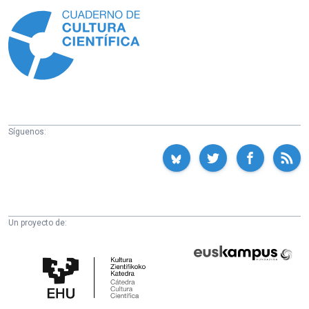
Síguenos:
Un proyecto de:
Cátedra
Euskampus
de
Fundazioa
Cultura
Científica
de