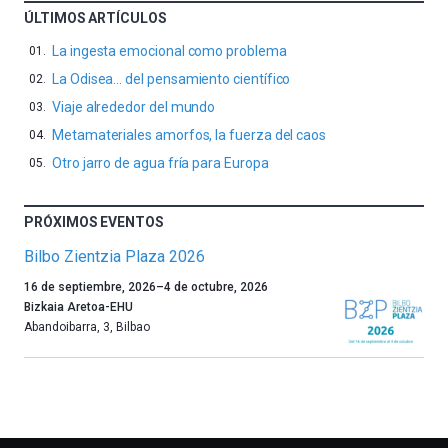
ÚLTIMOS ARTÍCULOS
La ingesta emocional como problema
La Odisea… del pensamiento científico
Viaje alrededor del mundo
Metamateriales amorfos, la fuerza del caos
Otro jarro de agua fría para Europa
PRÓXIMOS EVENTOS
Bilbo Zientzia Plaza 2026
Un
16 de septiembre, 2026
–
4 de octubre, 2026
año
Bizkaia Aretoa-EHU
más,
Abandoibarra, 3
,
Bilbao
Bilbao
dará
la
bienvenida
al
otoño