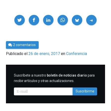
Compartir
Por
2 comentarios
César
Publicado el
26 de enero, 2017
en
Conferencia
Tomé
SUSCRIBIRME
Suscríbete a nuestro
boletín de noticias diario
para
recibir artículos y otras actualizaciones.
Suscribirme