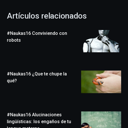
con
la
Artículos relacionados
celebración
de
la
#Naukas16 Conviviendo con
novena
edición
robots
de
Bilbo
Zientzia
Plaza
(BZP),
#Naukas16 ¿Que te chupe la
un
festival
qué?
que
llenará
la
ciudad
de
monólogos,
#Naukas16 Alucinaciones
exposiciones,
lingüísticas: los engaños de tu
conferencias,