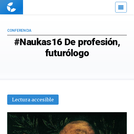
Cuaderno
de
Cultura
Científica
CONFERENCIA
#Naukas16 De profesión,
futurólogo
Lectura accesible