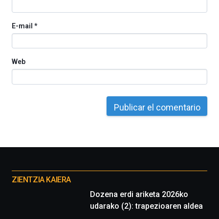
E-mail
*
Web
Otros
proyectos
ZIENTZIA KAIERA
Dozena erdi ariketa 2026ko
udarako (2): trapezioaren aldea