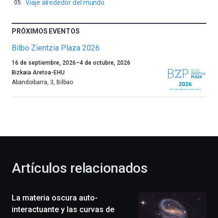
Viaje alrededor del mundo
PRÓXIMOS EVENTOS
Bilbo Zientzia Plaza 2026
Un
16 de septiembre, 2026
–
4 de octubre, 2026
año
Bizkaia Aretoa-EHU
más,
Abandoibarra, 3
,
Bilbao
Bilbao
dará
la
bienvenida
al
otoño
con
la
Artículos relacionados
celebración
de
la
La materia oscura auto-
novena
edición
interactuante y las curvas de
de