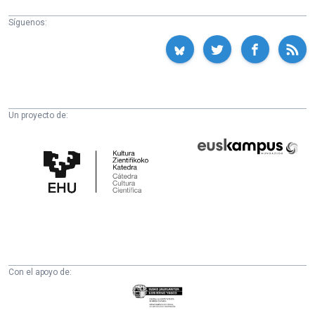
Síguenos:
Un proyecto de:
Cátedra
Euskampus
de
Fundazioa
Cultura
Científica
de
la
UPV/EHU
Con el apoyo de:
Eusko
Jaurlaritza