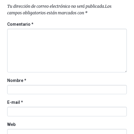
septiembre
Tu dirección de correo electrónico no será publicada.
Los
al
campos obligatorios están marcados con
*
4
de
Comentario
*
octubre.
La
iniciativa,
organizada
por
la
Cátedra…
Nombre
*
E-mail
*
Web