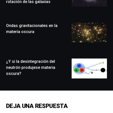
rotación de las galaxias
Bilbo
Zientzia
Plaza
(BZP),
Ondas gravitacionales en la
un
festival
materia oscura
que
llenará
la
ciudad
de
monólogos,
¿Y si la desintegración del
exposiciones,
neutrón produjese materia
conferencias,
oscura?
docufórums
y
espectáculos
de
ciencia
del
DEJA UNA RESPUESTA
16
de