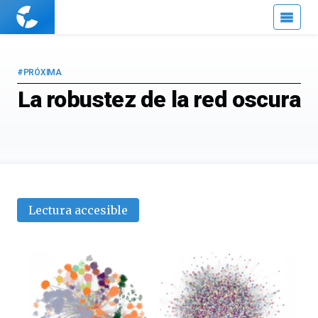
Cuaderno
de
Cultura
Científica
#PRÓXIMA
La robustez de la red oscura
Lectura accesible