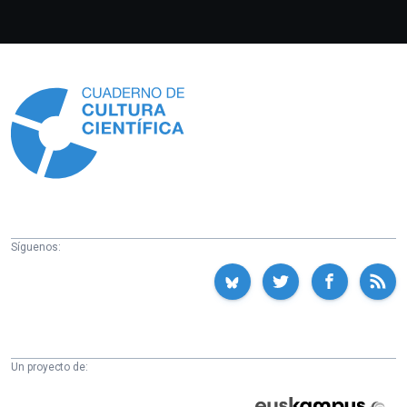
Información
Síguenos:
Un proyecto de:
Cátedra
Euskampus