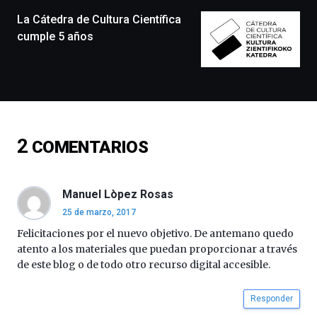
de
monólogos,
La Cátedra de Cultura Científica
exposiciones,
cumple 5 años
conferencias,
docufórums
y
espectáculos
de
ciencia
del
2
COMENTARIOS
16
de
septiembre
al
Manuel Lòpez Rosas
4
25 de marzo, 2017
de
octubre.
Felicitaciones por el nuevo objetivo. De antemano quedo
La
atento a los materiales que puedan proporcionar a través
iniciativa,
de este blog o de todo otro recurso digital accesible.
organizada
por
Responder
la
Cátedra…