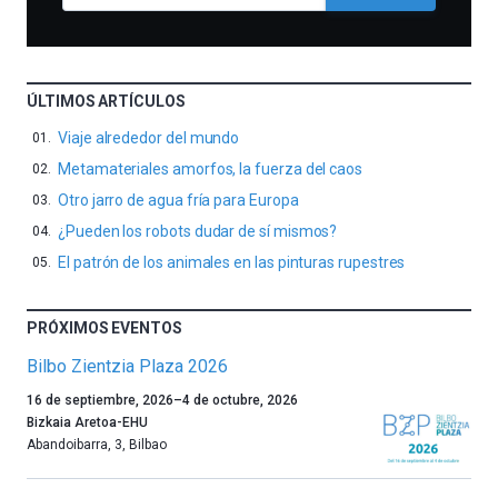
ÚLTIMOS ARTÍCULOS
Viaje alrededor del mundo
Metamateriales amorfos, la fuerza del caos
Otro jarro de agua fría para Europa
¿Pueden los robots dudar de sí mismos?
El patrón de los animales en las pinturas rupestres
PRÓXIMOS EVENTOS
Bilbo Zientzia Plaza 2026
Un
16 de septiembre, 2026
–
4 de octubre, 2026
año
Bizkaia Aretoa-EHU
más,
Abandoibarra, 3
,
Bilbao
Bilbao
dará