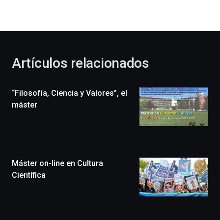
la
bienvenida
al
otoño
con
la
Artículos relacionados
celebración
de
la
“Filosofía, Ciencia y Valores”, el
novena
edición
máster
de
Bilbo
Zientzia
Plaza
(BZP),
Máster on-line en Cultura
un
festival
Científica
que
llenará
la
ciudad