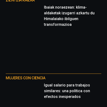
proyectos
ZIENTZIA KAIERA
Ibaiak noraezean: klima-
aldaketak izugarri azkartu du
Himalaiako ibilguen
transformazioa
MUJERES CON CIENCIA
Igual salario para trabajos
similares: una política con
efectos inesperados