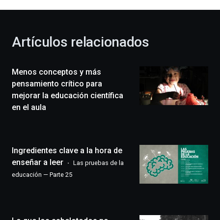
al
otoño
con
la
Artículos relacionados
celebración
de
la
Menos conceptos y más
novena
edición
pensamiento crítico para
de
mejorar la educación científica
Bilbo
en el aula
Zientzia
Plaza
(BZP),
un
Ingredientes clave a la hora de
festival
que
enseñar a leer
Las pruebas de la
llenará
educación — Parte 25
la
ciudad
de
monólogos,