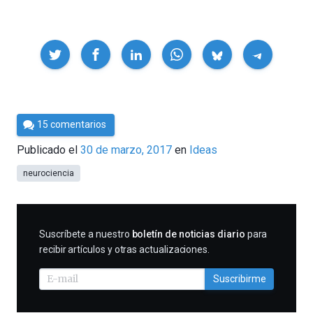
Compartir
Por
15 comentarios
César
Publicado el
30 de marzo, 2017
en
Ideas
Tomé
neurociencia
SUSCRIBIRME
Suscríbete a nuestro
boletín de noticias diario
para
recibir artículos y otras actualizaciones.
Suscribirme