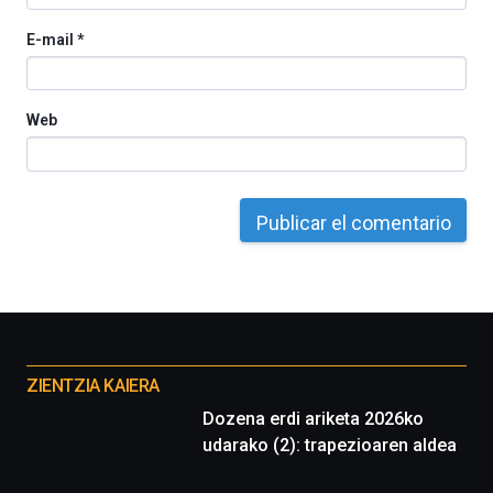
E-mail
*
Web
Otros
proyectos
ZIENTZIA KAIERA
Dozena erdi ariketa 2026ko
udarako (2): trapezioaren aldea