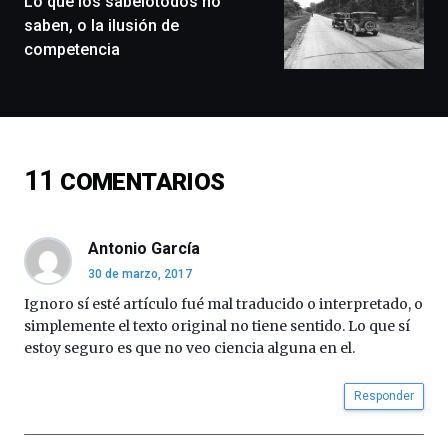
Lo que los sabelotodos no
exposiciones,
conferencias,
saben, o la ilusión de
docufórums
competencia
y
espectáculos
de
ciencia
del
16
11
COMENTARIOS
de
septiembre
al
4
Antonio García
de
30 de marzo, 2017
octubre.
La
Ignoro sí esté artículo fué mal traducido o interpretado, o
iniciativa,
simplemente el texto original no tiene sentido. Lo que sí
organizada
estoy seguro es que no veo ciencia alguna en el.
por
la
Responder
Cátedra…