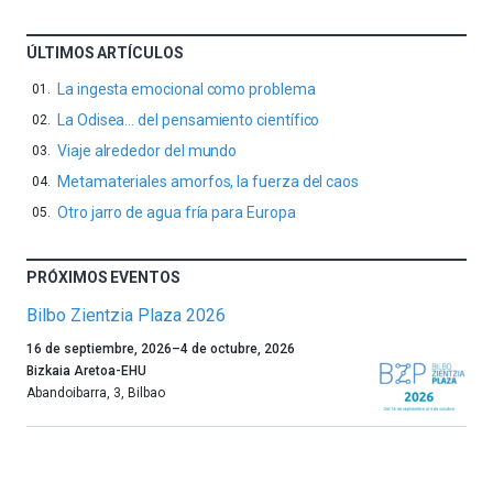
ÚLTIMOS ARTÍCULOS
La ingesta emocional como problema
La Odisea… del pensamiento científico
Viaje alrededor del mundo
Metamateriales amorfos, la fuerza del caos
Otro jarro de agua fría para Europa
PRÓXIMOS EVENTOS
Bilbo Zientzia Plaza 2026
Un
16 de septiembre, 2026
–
4 de octubre, 2026
año
Bizkaia Aretoa-EHU
más,
Abandoibarra, 3
,
Bilbao
Bilbao
dará
la
bienvenida