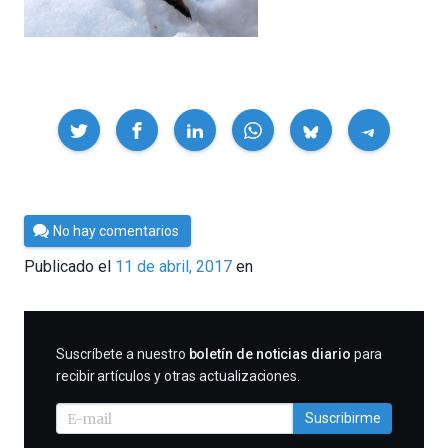
Compartir
Por
No hay comentarios
Cultura
Publicado el
11 de abril, 2017
en
Cientifica
SUSCRIBIRME
Suscríbete a nuestro
boletín de noticias diario
para
recibir artículos y otras actualizaciones.
Suscribirme