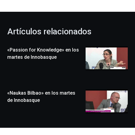
bienvenida
al
otoño
con
la
Artículos relacionados
celebración
de
la
«Passion for Knowledge» en los
novena
edición
martes de Innobasque
de
Bilbo
Zientzia
Plaza
(BZP),
«Naukas Bilbao» en los martes
un
festival
de Innobasque
que
llenará
la
ciudad
de
monólogos,