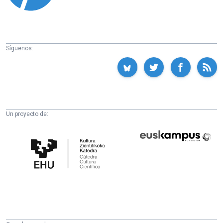
Síguenos:
Un proyecto de:
Cátedra
Euskampus
de
Fundazioa
Cultura
Científica
de
la
UPV/EHU