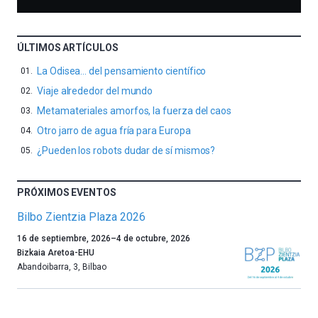
ÚLTIMOS ARTÍCULOS
La Odisea… del pensamiento científico
Viaje alrededor del mundo
Metamateriales amorfos, la fuerza del caos
Otro jarro de agua fría para Europa
¿Pueden los robots dudar de sí mismos?
PRÓXIMOS EVENTOS
Bilbo Zientzia Plaza 2026
Un
16 de septiembre, 2026
–
4 de octubre, 2026
año
Bizkaia Aretoa-EHU
más,
Abandoibarra, 3
,
Bilbao
Bilbao
dará
la