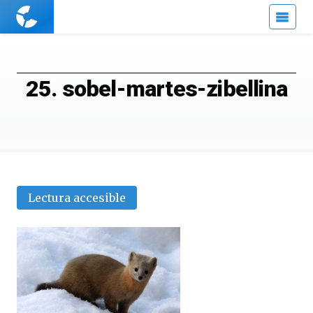
Cuaderno
de
Cultura
Científica
25. sobel-martes-zibellina
Lectura accesible