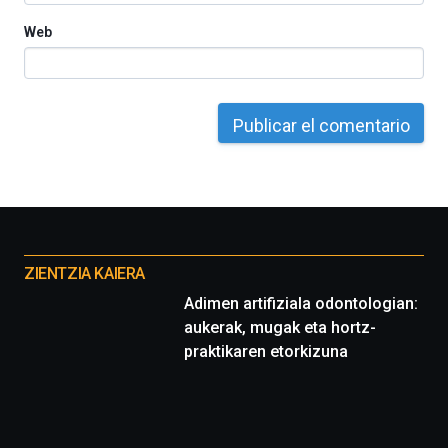
Web
Otros
proyectos
ZIENTZIA KAIERA
Adimen artifiziala odontologian:
aukerak, mugak eta hortz-
praktikaren etorkizuna