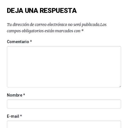
exposiciones,
DEJA UNA RESPUESTA
conferencias,
docufórums
y
Tu dirección de correo electrónico no será publicada.
Los
espectáculos
campos obligatorios están marcados con
*
de
ciencia
Comentario
*
del
16
de
septiembre
al
4
de
octubre.
La
Nombre
*
iniciativa,
organizada
por
la
E-mail
*
Cátedra…