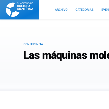
Cuaderno
de
ARCHIVO
CATEGORÍAS
EVE
Cultura
Científica
CONFERENCIA
Las máquinas mole