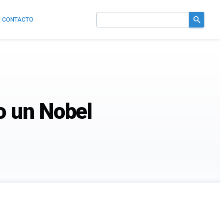
CONTACTO
Buscar
en
el
sitio
o un Nobel