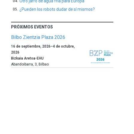
Otro jarro de agua fría para Europa
¿Pueden los robots dudar de sí mismos?
PRÓXIMOS EVENTOS
Bilbo Zientzia Plaza 2026
Un
16 de septiembre, 2026
–
4 de octubre,
año
2026
más,
Bizkaia Aretoa-EHU
Bilbao
Abandoibarra, 3
,
Bilbao
dará
la
bienvenida
al
otoño
con
la
celebración
de
la
novena