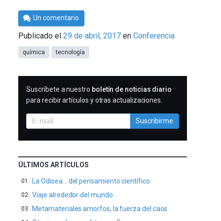
Por
Un comentario
César
Publicado el
29 de abril, 2017
en
Conferencia
Tomé
química
tecnología
SUSCRIBIRME
Suscríbete a nuestro
boletín de noticias diario
para recibir artículos y otras actualizaciones.
Suscribirme
ÚLTIMOS ARTÍCULOS
La Odisea… del pensamiento científico
Viaje alrededor del mundo
Metamateriales amorfos, la fuerza del caos