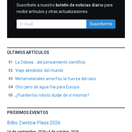
SUSCRIBIRME
Suscríbete a nuestro
boletín de noticias diario
para
recibir artículos y otras actualizaciones.
Suscribirme
ÚLTIMOS ARTÍCULOS
La Odisea… del pensamiento científico
Viaje alrededor del mundo
Metamateriales amorfos, la fuerza del caos
Otro jarro de agua fría para Europa
¿Pueden los robots dudar de sí mismos?
PRÓXIMOS EVENTOS
Bilbo Zientzia Plaza 2026
Un
16 de septiembre, 2026
–
4 de octubre, 2026