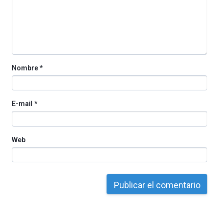
iniciativa,
organizada
por
la
Cátedra…
Nombre
*
E-mail
*
Web