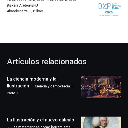
año
Bizkaia Aretoa-EHU
más,
Abandoibarra, 3
,
Bilbao
Bilbao
dará
la
bienvenida
al
otoño
con
la
Artículos relacionados
celebración
de
la
La ciencia moderna y la
novena
edición
Ilustración
Ciencia y democracia —
de
Parte 1
Bilbo
Zientzia
Plaza
(BZP),
La Ilustración y el nuevo cálculo
un
festival
Las matemáticas como herramienta —