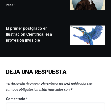
que
Parte 3
llenará
la
ciudad
de
monólogos,
El primer postgrado en
exposiciones,
Ilustración Científica, esa
conferencias,
profesión invisible
docufórums
y
espectáculos
de
ciencia
del
DEJA UNA RESPUESTA
16
de
septiembre
Tu dirección de correo electrónico no será publicada.
Los
al
campos obligatorios están marcados con
*
4
de
Comentario
*
octubre.
La