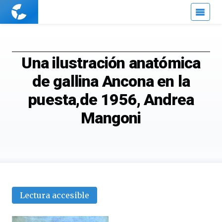
Cuaderno
de
Cultura
Científica
Una ilustración anatómica
de gallina Ancona en la
puesta,de 1956, Andrea
Mangoni
Lectura accesible