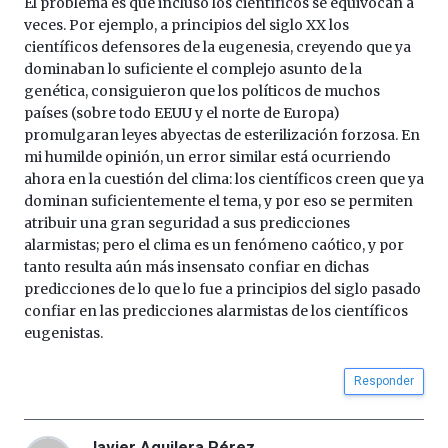
El problema es que incluso los científicos se equivocan a
La
veces. Por ejemplo, a principios del siglo XX los
iniciativa,
científicos defensores de la eugenesia, creyendo que ya
organizada
dominaban lo suficiente el complejo asunto de la
por
genética, consiguieron que los políticos de muchos
la
países (sobre todo EEUU y el norte de Europa)
Cátedra…
promulgaran leyes abyectas de esterilización forzosa. En
mi humilde opinión, un error similar está ocurriendo
ahora en la cuestión del clima: los científicos creen que ya
dominan suficientemente el tema, y por eso se permiten
atribuir una gran seguridad a sus predicciones
alarmistas; pero el clima es un fenómeno caótico, y por
tanto resulta aún más insensato confiar en dichas
predicciones de lo que lo fue a principios del siglo pasado
confiar en las predicciones alarmistas de los científicos
eugenistas.
Responder
Javier Aguilera Pérez