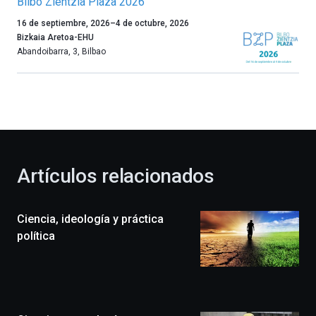
Bilbo Zientzia Plaza 2026
Un
16 de septiembre, 2026
–
4 de octubre, 2026
año
Bizkaia Aretoa-EHU
más,
Abandoibarra, 3
,
Bilbao
Bilbao
dará
la
bienvenida
al
otoño
con
la
Artículos relacionados
celebración
de
la
Ciencia, ideología y práctica
novena
edición
política
de
Bilbo
Zientzia
Plaza
(BZP),