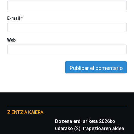
E-mail
*
Web
Otros
proyectos
ZIENTZIA KAIERA
Dozena erdi ariketa 2026ko
udarako (2): trapezioaren aldea