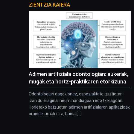
proyectos
ZIENTZIA KAIERA
Adimen artifiziala odontologian: aukerak,
mugak eta hortz-praktikaren etorkizuna
Odontologiari dagokionez, espezialitate guztietan
izan du eragina, neurri handiagoan edo txikiagoan.
Horietako batzuetan adimen artifizialaren aplikazioak
oraindik urriak dira, baina [...]