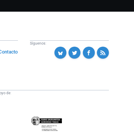
Síguenos:
Contacto
oyo de:
Eusko
Jaurlaritza
-