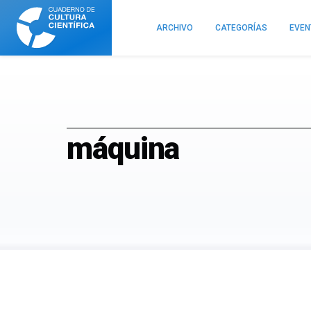
Cuaderno
de
ARCHIVO
CATEGORÍAS
EVE
Cultura
Científica
máquina