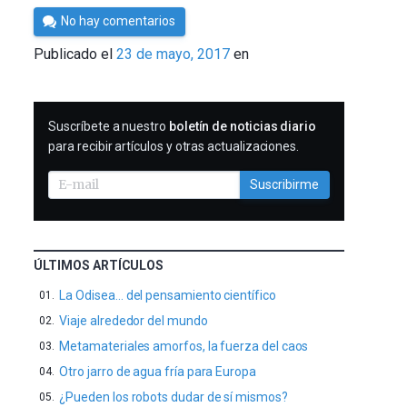
Por
No hay comentarios
César
Publicado el
23 de mayo, 2017
en
Tomé
SUSCRIBIRME
Suscríbete a nuestro
boletín de noticias diario
para recibir artículos y otras actualizaciones.
Suscribirme
ÚLTIMOS ARTÍCULOS
La Odisea… del pensamiento científico
Viaje alrededor del mundo
Metamateriales amorfos, la fuerza del caos
Otro jarro de agua fría para Europa
¿Pueden los robots dudar de sí mismos?