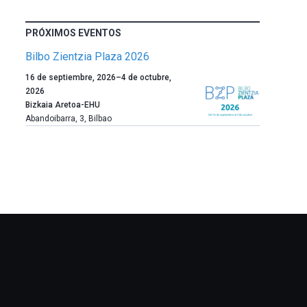
PRÓXIMOS EVENTOS
Bilbo Zientzia Plaza 2026
Un
16 de septiembre, 2026
–
4 de octubre,
año
2026
más,
Bizkaia Aretoa-EHU
Bilbao
Abandoibarra, 3
,
Bilbao
dará
la
bienvenida
al
otoño
con
la
celebración
de
la
novena
edición
de