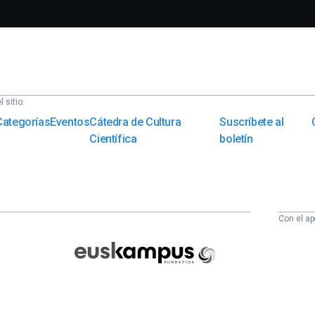
 sitio:
Categorías
Eventos
Cátedra de Cultura
Suscríbete al
Científica
boletín
Con el ap
Euskampus
Fundazioa