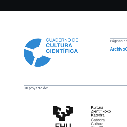
Información
Páginas del
Archivo
Un proyecto de:
Cátedra
de
Cultura
Científica
de