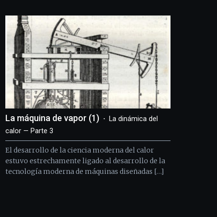
Bilbo
Zientzia
Plaza
(BZP),
un
festival
que
llenará
la
ciudad
de
monólogos,
La máquina de vapor (1)
La dinámica del
exposiciones,
conferencias,
calor — Parte 3
docufórums
y
El desarrollo de la ciencia moderna del calor
espectáculos
estuvo estrechamente ligado al desarrollo de la
de
tecnología moderna de máquinas diseñadas […]
ciencia
del
16
de
septiembre