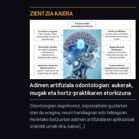
Otros
proyectos
ZIENTZIA KAIERA
Adimen artifiziala odontologian: aukerak,
mugak eta hortz-praktikaren etorkizuna
Odontologiari dagokionez, espezialitate guztietan
izan du eragina, neurri handiagoan edo txikiagoan.
Horietako batzuetan adimen artifizialaren aplikazioak
oraindik urriak dira, baina [...]