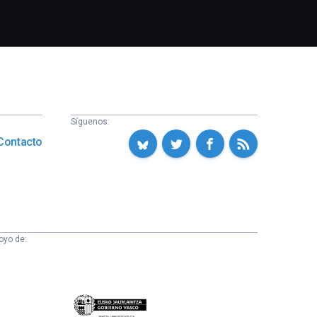
Síguenos:
Contacto
oyo de:
Eusko