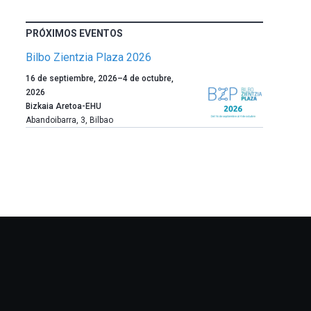
PRÓXIMOS EVENTOS
Bilbo Zientzia Plaza 2026
Un
16 de septiembre, 2026
–
4 de octubre,
año
2026
más,
Bizkaia Aretoa-EHU
Bilbao
Abandoibarra, 3
,
Bilbao
dará
la
bienvenida
al
otoño
con
la
celebración
de
la
novena
edición
de