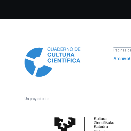
Información
Páginas del
Archivo
Un proyecto de:
Cátedra
de
Cultura
Científica