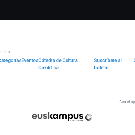
 sitio:
Categorías
Eventos
Cátedra de Cultura
Suscríbete al
Científica
boletín
Con el ap
Euskampus
Fundazioa