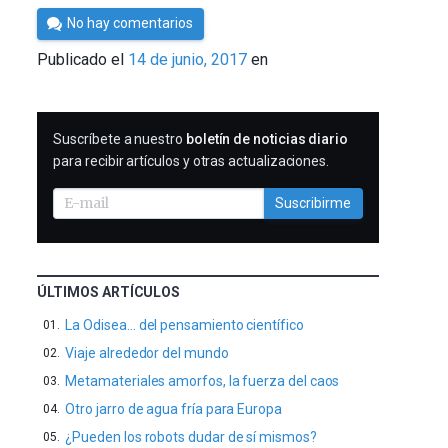
Por
No hay comentarios
César
Publicado el
14 de junio, 2017
en
Tomé
SUSCRIBIRME
Suscríbete a nuestro
boletín de noticias diario
para recibir artículos y otras actualizaciones.
Suscribirme
ÚLTIMOS ARTÍCULOS
La Odisea… del pensamiento científico
Viaje alrededor del mundo
Metamateriales amorfos, la fuerza del caos
Otro jarro de agua fría para Europa
¿Pueden los robots dudar de sí mismos?