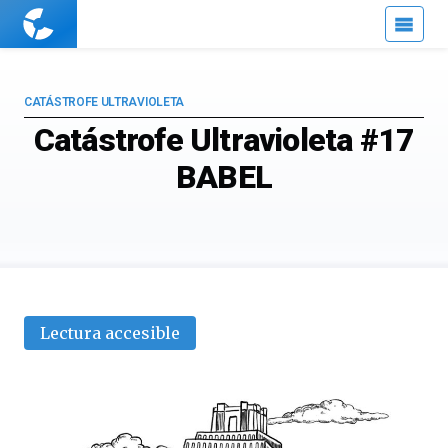
Cuaderno
de
Cultura
Científica
CATÁSTROFE ULTRAVIOLETA
Catástrofe Ultravioleta #17
BABEL
Lectura accesible