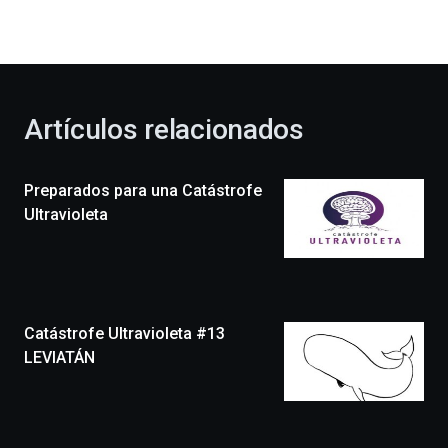
la
bienvenida
al
otoño
con
la
Artículos relacionados
celebración
de
la
Preparados para una Catástrofe
novena
edición
Ultravioleta
de
Bilbo
Zientzia
Plaza
(BZP),
Catástrofe Ultravioleta #13
un
festival
LEVIATÁN
que
llenará
la
ciudad