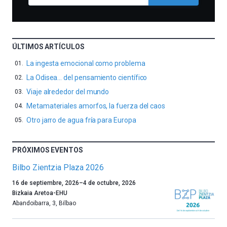
ÚLTIMOS ARTÍCULOS
La ingesta emocional como problema
La Odisea… del pensamiento científico
Viaje alrededor del mundo
Metamateriales amorfos, la fuerza del caos
Otro jarro de agua fría para Europa
PRÓXIMOS EVENTOS
Bilbo Zientzia Plaza 2026
Un
16 de septiembre, 2026
–
4 de octubre, 2026
año
Bizkaia Aretoa-EHU
más,
Abandoibarra, 3
,
Bilbao
Bilbao
dará