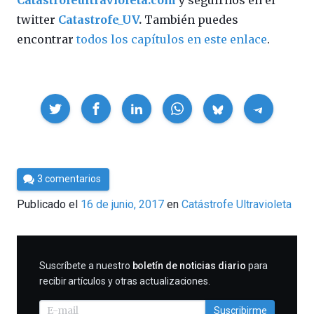
Catastrofeultravioleta.com
y seguirnos en el
twitter
Catastrofe_UV
.
También puedes
encontrar
todos los capítulos en este enlace
.
Compartir
Por
3 comentarios
Cultura
Publicado el
16 de junio, 2017
en
Catástrofe Ultravioleta
Cientifica
SUSCRIBIRME
Suscríbete a nuestro
boletín de noticias diario
para
recibir artículos y otras actualizaciones.
Suscribirme