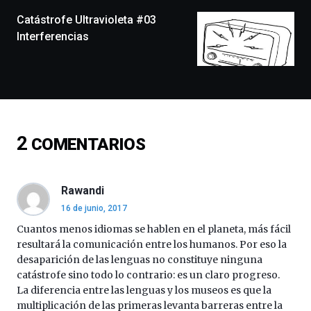
de
monólogos,
Catástrofe Ultravioleta #03
exposiciones,
Interferencias
conferencias,
docufórums
y
espectáculos
de
ciencia
del
2
COMENTARIOS
16
de
septiembre
al
Rawandi
4
16 de junio, 2017
de
octubre.
Cuantos menos idiomas se hablen en el planeta, más fácil
La
resultará la comunicación entre los humanos. Por eso la
iniciativa,
desaparición de las lenguas no constituye ninguna
organizada
catástrofe sino todo lo contrario: es un claro progreso.
por
La diferencia entre las lenguas y los museos es que la
la
multiplicación de las primeras levanta barreras entre la
Cátedra…