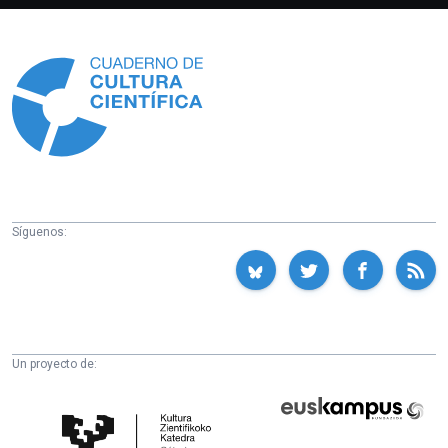
Información
Síguenos:
Un proyecto de:
Cátedra
Euskampus
de
Fundazioa
Cultura