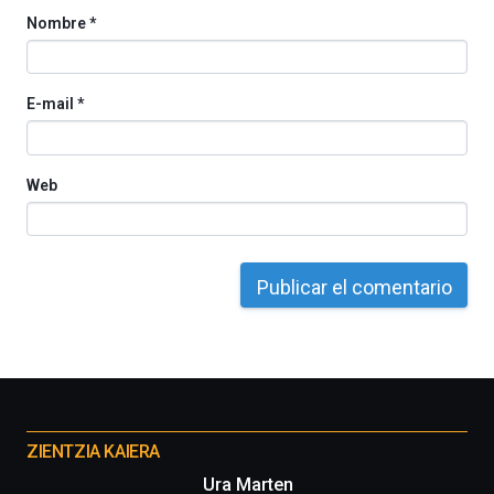
Nombre
*
E-mail
*
Web
Otros
proyectos
ZIENTZIA KAIERA
Ura Marten