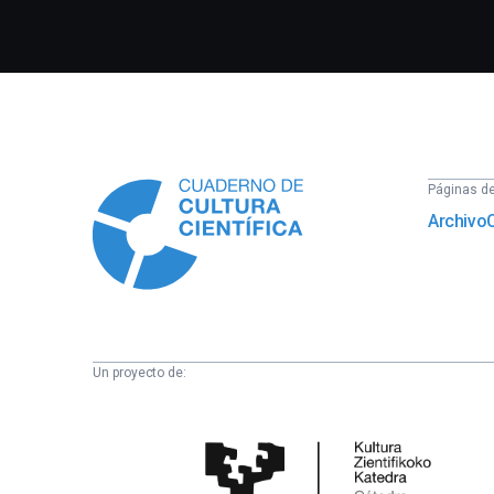
Información
Páginas del
Archivo
Un proyecto de:
Cátedra
de
Cultura
Científica