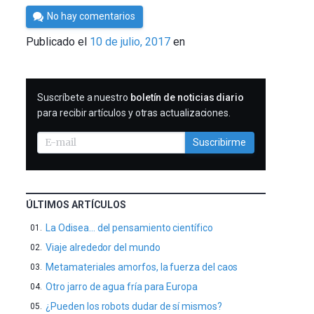
Por
No hay comentarios
César
Publicado el
10 de julio, 2017
en
Tomé
SUSCRIBIRME
Suscríbete a nuestro
boletín de noticias diario
para recibir artículos y otras actualizaciones.
Suscribirme
ÚLTIMOS ARTÍCULOS
La Odisea… del pensamiento científico
Viaje alrededor del mundo
Metamateriales amorfos, la fuerza del caos
Otro jarro de agua fría para Europa
¿Pueden los robots dudar de sí mismos?