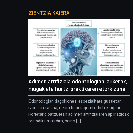
Otros
proyectos
ZIENTZIA KAIERA
Adimen artifiziala odontologian: aukerak,
mugak eta hortz-praktikaren etorkizuna
Odontologiari dagokionez, espezialitate guztietan
izan du eragina, neurri handiagoan edo txikiagoan.
Horietako batzuetan adimen artifizialaren aplikazioak
oraindik urriak dira, baina [...]