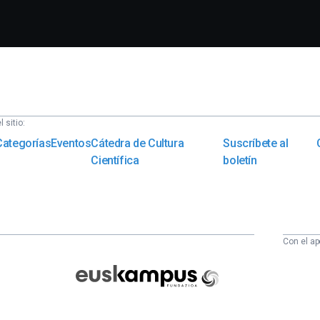
 sitio:
Categorías
Eventos
Cátedra de Cultura
Suscríbete al
Científica
boletín
Con el ap
Euskampus
Fundazioa