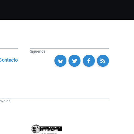
Síguenos:
Contacto
oyo de:
Eusko