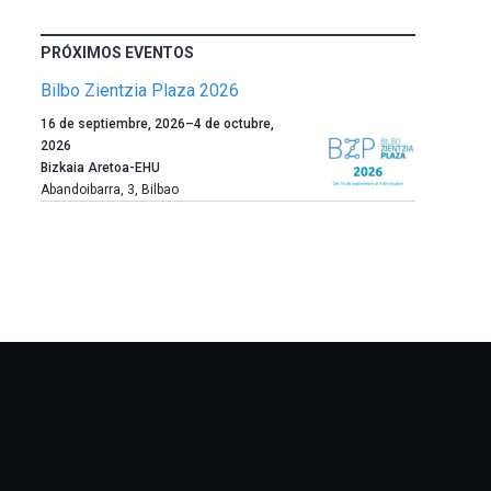
PRÓXIMOS EVENTOS
Bilbo Zientzia Plaza 2026
Un
16 de septiembre, 2026
–
4 de octubre,
año
2026
más,
Bizkaia Aretoa-EHU
Bilbao
Abandoibarra, 3
,
Bilbao
dará
la
bienvenida
al
otoño
con
la
celebración
de
la
novena
edición
de