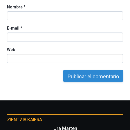
Nombre
*
E-mail
*
Web
Otros
proyectos
ZIENTZIA KAIERA
Ura Marten