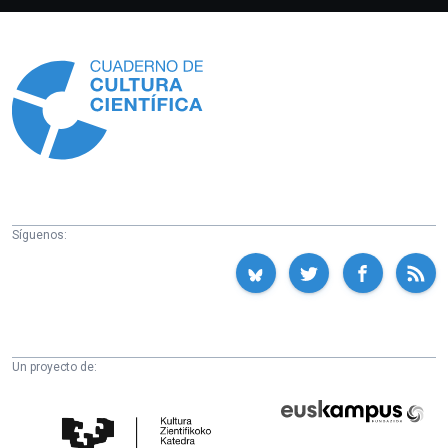
Información
Síguenos:
Un proyecto de:
Cátedra
Euskampus
de
Fundazioa
Cultura