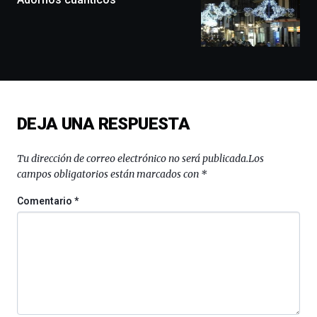
exposiciones,
conferencias,
docufórums
y
espectáculos
de
ciencia
del
DEJA UNA RESPUESTA
16
de
septiembre
Tu dirección de correo electrónico no será publicada.
Los
al
campos obligatorios están marcados con
*
4
de
Comentario
*
octubre.
La
iniciativa,
organizada
por
la
Cátedra…