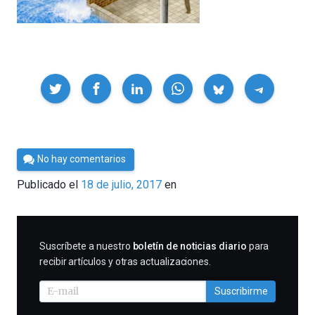
Compartir
Por
No hay comentarios
César
Publicado el
18 de julio, 2017
en
Tomé
SUSCRIBIRME
Suscríbete a nuestro
boletín de noticias diario
para
recibir artículos y otras actualizaciones.
Suscribirme