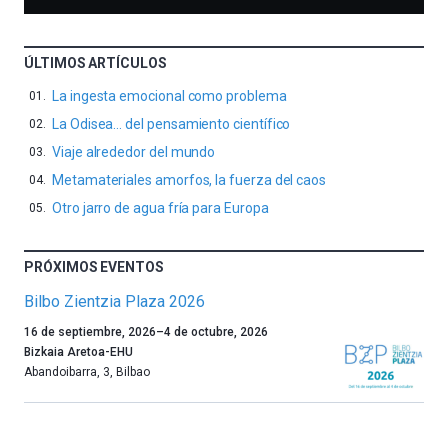
ÚLTIMOS ARTÍCULOS
La ingesta emocional como problema
La Odisea… del pensamiento científico
Viaje alrededor del mundo
Metamateriales amorfos, la fuerza del caos
Otro jarro de agua fría para Europa
PRÓXIMOS EVENTOS
Bilbo Zientzia Plaza 2026
Un
16 de septiembre, 2026
–
4 de octubre, 2026
año
Bizkaia Aretoa-EHU
más,
Abandoibarra, 3
,
Bilbao
Bilbao
dará
la