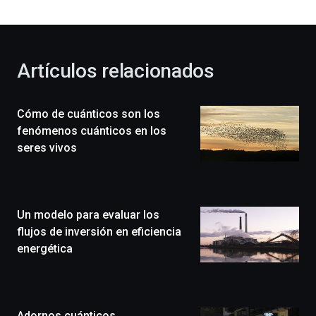
bienvenida
al
otoño
con
la
Artículos relacionados
celebración
de
la
Cómo de cuánticos son los
novena
edición
fenómenos cuánticos en los
de
seres vivos
Bilbo
Zientzia
Plaza
(BZP),
Un modelo para evaluar los
un
festival
flujos de inversión en eficiencia
que
energética
llenará
la
ciudad
de
monólogos,
Adornos cuánticos