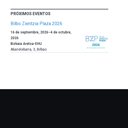
PRÓXIMOS EVENTOS
Bilbo Zientzia Plaza 2026
Un
16 de septiembre, 2026
–
4 de octubre,
año
2026
más,
Bizkaia Aretoa-EHU
Bilbao
Abandoibarra, 3
,
Bilbao
dará
la
bienvenida
al
otoño
con
la
celebración
de
la
novena
edición
de