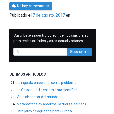
Por
No hay comentarios
César
Publicado el
7 de agosto, 2017
en
Tomé
SUSCRIBIRME
Suscríbete a nuestro
boletín de noticias diario
para recibir artículos y otras actualizaciones.
Suscribirme
ÚLTIMOS ARTÍCULOS
La ingesta emocional como problema
La Odisea… del pensamiento científico
Viaje alrededor del mundo
Metamateriales amorfos, la fuerza del caos
Otro jarro de agua fría para Europa