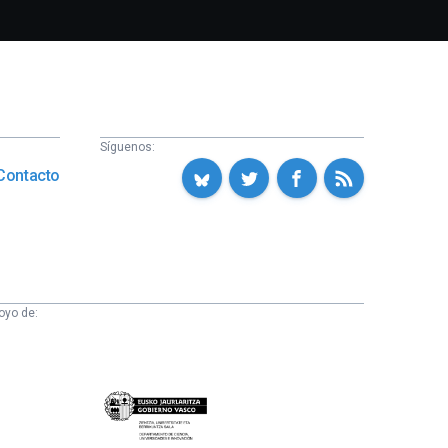
Síguenos:
Contacto
oyo de:
Eusko
Jaurlaritza