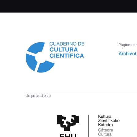
Información
Páginas del
Archivo
Un proyecto de:
Cátedra
de
Cultura
Científica
de