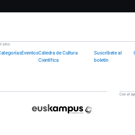
 sitio:
Categorías
Eventos
Cátedra de Cultura
Suscríbete al
Científica
boletín
Con el ap
Euskampus
Fundazioa