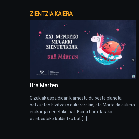
Otros
proyectos
ZIENTZIA KAIERA
Ura Marten
Gizakiak aspaldidanik amestu du beste planeta
batzuetan bizitzeko aukerarekin, eta Marte da aukera
erakargarrienetako bat. Baina horretarako
ezinbesteko baldintza bat [...]