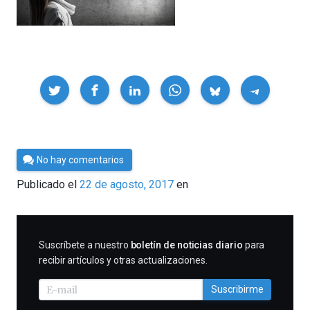
Compartir
Por
No hay comentarios
César
Publicado el
22 de agosto, 2017
en
Tomé
SUSCRIBIRME
Suscríbete a nuestro
boletín de noticias diario
para
recibir artículos y otras actualizaciones.
Suscribirme