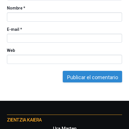
Nombre
*
E-mail
*
Web
Otros
proyectos
ZIENTZIA KAIERA
Ura Marten