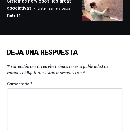
Sistemas nerviosos: las áreas
exposiciones,
asociativas
Sistemas nerviosos —
conferencias,
Parte 14
docufórums
y
espectáculos
de
ciencia
del
DEJA UNA RESPUESTA
16
de
septiembre
Tu dirección de correo electrónico no será publicada.
Los
al
campos obligatorios están marcados con
*
4
de
Comentario
*
octubre.
La
iniciativa,
organizada
por
la
Cátedra…