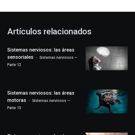
bienvenida
al
otoño
con
la
Artículos relacionados
celebración
de
la
Sistemas nerviosos: las áreas
novena
edición
sensoriales
Sistemas nerviosos —
de
Parte 12
Bilbo
Zientzia
Plaza
(BZP),
Sistemas nerviosos: las áreas
un
festival
motoras
Sistemas nerviosos —
que
Parte 13
llenará
la
ciudad
de
monólogos,