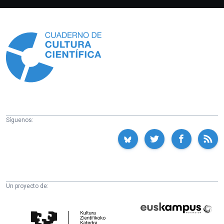
Información
Síguenos:
Un proyecto de:
Cátedra
Euskampus
de
Fundazioa
Cultura