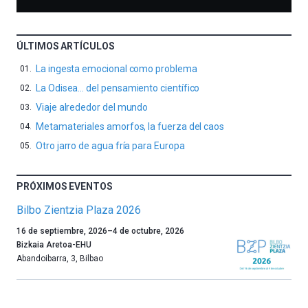
ÚLTIMOS ARTÍCULOS
La ingesta emocional como problema
La Odisea… del pensamiento científico
Viaje alrededor del mundo
Metamateriales amorfos, la fuerza del caos
Otro jarro de agua fría para Europa
PRÓXIMOS EVENTOS
Bilbo Zientzia Plaza 2026
Un
16 de septiembre, 2026
–
4 de octubre, 2026
año
Bizkaia Aretoa-EHU
más,
Abandoibarra, 3
,
Bilbao
Bilbao
dará
la