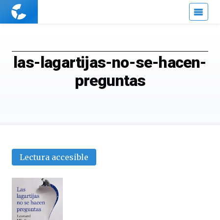
Cuaderno
de
Cultura
Científica
las-lagartijas-no-se-hacen-
preguntas
Lectura accesible