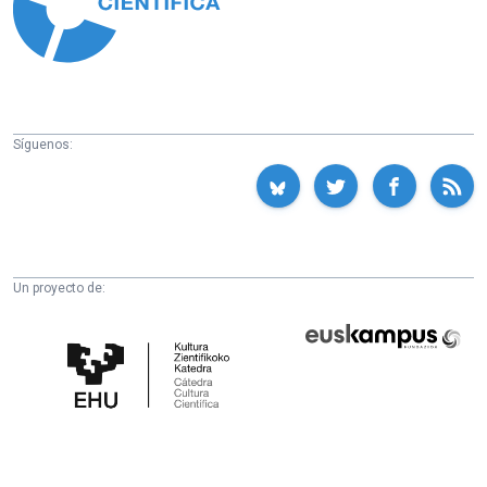
Síguenos:
Un proyecto de:
Cátedra
Euskampus
de
Fundazioa
Cultura
Científica
de
la
UPV/EHU