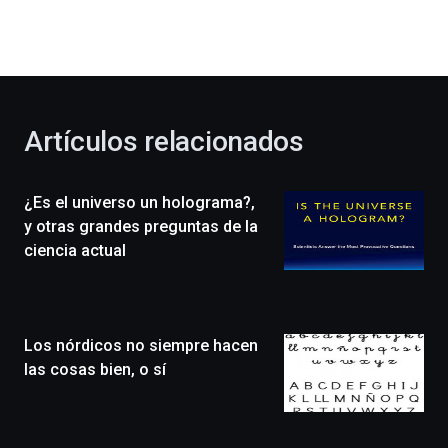
dará
la
bienvenida
al
otoño
con
la
Artículos relacionados
celebración
de
la
¿Es el universo un holograma?,
novena
edición
y otras grandes preguntas de la
de
ciencia actual
Bilbo
Zientzia
Plaza
(BZP),
Los nórdicos no siempre hacen
un
festival
las cosas bien, o sí
que
llenará
la
ciudad