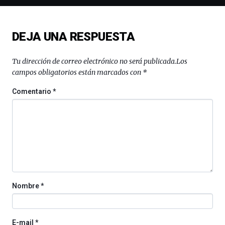
de
monólogos,
exposiciones,
DEJA UNA RESPUESTA
conferencias,
docufórums
y
Tu dirección de correo electrónico no será publicada.
Los
espectáculos
campos obligatorios están marcados con
*
de
ciencia
Comentario
*
del
16
de
septiembre
al
4
de
octubre.
La
Nombre
*
iniciativa,
organizada
por
la
E-mail
*