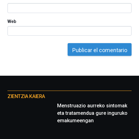
Cátedra…
Web
Otros
proyectos
ZIENTZIA KAIERA
Menstruazio aurreko sintomak
eta tratamendua gure inguruko
emakumeengan