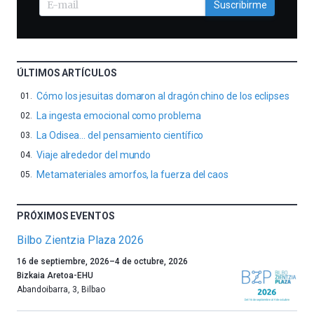
Suscribirme
ÚLTIMOS ARTÍCULOS
Cómo los jesuitas domaron al dragón chino de los eclipses
La ingesta emocional como problema
La Odisea… del pensamiento científico
Viaje alrededor del mundo
Metamateriales amorfos, la fuerza del caos
PRÓXIMOS EVENTOS
Bilbo Zientzia Plaza 2026
Un
16 de septiembre, 2026
–
4 de octubre, 2026
año
Bizkaia Aretoa-EHU
más,
Abandoibarra, 3
,
Bilbao
Bilbao