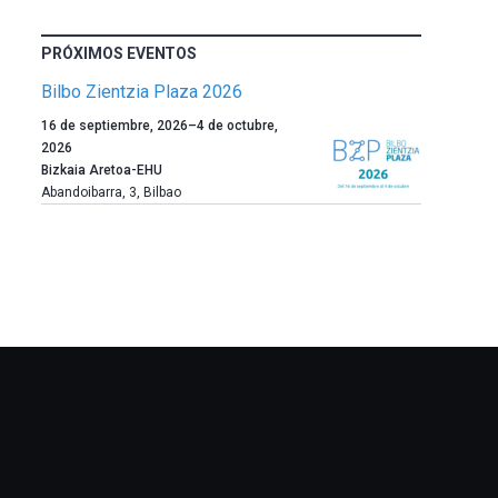
PRÓXIMOS EVENTOS
Bilbo Zientzia Plaza 2026
Un
16 de septiembre, 2026
–
4 de octubre,
año
2026
más,
Bizkaia Aretoa-EHU
Bilbao
Abandoibarra, 3
,
Bilbao
dará
la
bienvenida
al
otoño
con
la
celebración
de
la
novena
edición
de