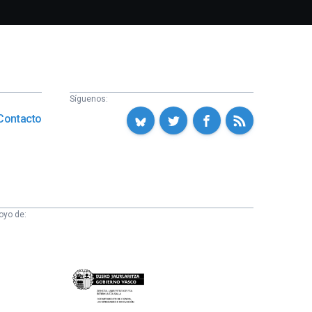
Síguenos:
Contacto
oyo de:
Eusko
Jaurlaritza
-