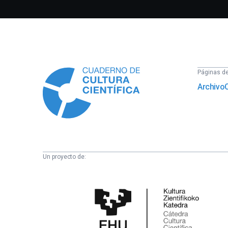
Información
Páginas del
Archivo
Un proyecto de:
Cátedra
de
Cultura
Científica
de