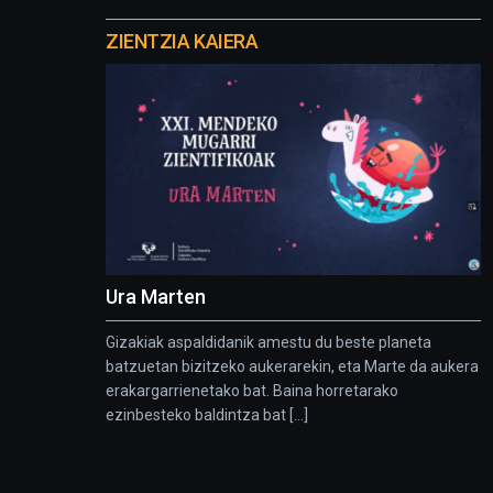
Otros
proyectos
ZIENTZIA KAIERA
Ura Marten
Gizakiak aspaldidanik amestu du beste planeta
batzuetan bizitzeko aukerarekin, eta Marte da aukera
erakargarrienetako bat. Baina horretarako
ezinbesteko baldintza bat [...]