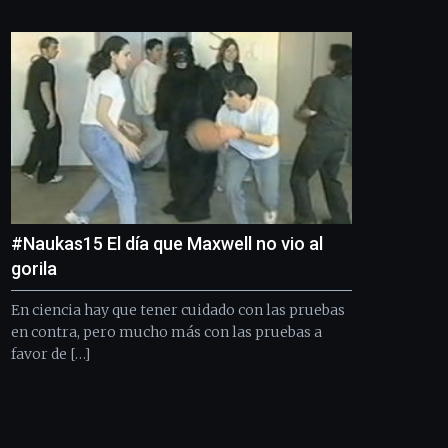
Bilbo
Zientzia
Plaza
(BZP),
un
festival
que
llenará
la
ciudad
de
monólogos,
#Naukas15 El día que Maxwell no vio al
exposiciones,
conferencias,
gorila
docufórums
y
En ciencia hay que tener cuidado con las pruebas
espectáculos
en contra, pero mucho más con las pruebas a
de
favor de […]
ciencia
del
16
de
septiembre