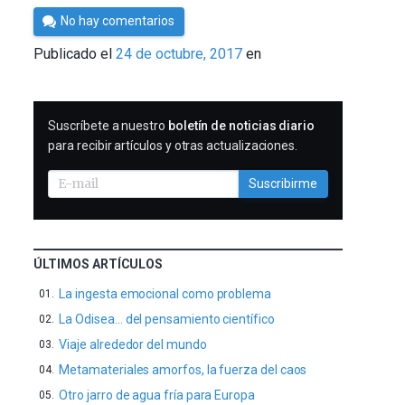
Por
No hay comentarios
César
Publicado el
24 de octubre, 2017
en
Tomé
SUSCRIBIRME
Suscríbete a nuestro
boletín de noticias diario
para recibir artículos y otras actualizaciones.
Suscribirme
ÚLTIMOS ARTÍCULOS
La ingesta emocional como problema
La Odisea… del pensamiento científico
Viaje alrededor del mundo
Metamateriales amorfos, la fuerza del caos
Otro jarro de agua fría para Europa