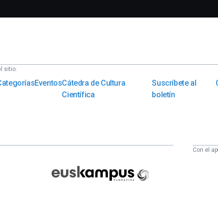
 sitio:
Categorías
Eventos
Cátedra de Cultura
Suscríbete al
Científica
boletín
Con el ap
Euskampus
Fundazioa