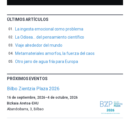
ÚLTIMOS ARTÍCULOS
La ingesta emocional como problema
La Odisea… del pensamiento científico
Viaje alrededor del mundo
Metamateriales amorfos, la fuerza del caos
Otro jarro de agua fría para Europa
PRÓXIMOS EVENTOS
Bilbo Zientzia Plaza 2026
Un
16 de septiembre, 2026
–
4 de octubre, 2026
año
Bizkaia Aretoa-EHU
más,
Abandoibarra, 3
,
Bilbao
Bilbao
dará
la