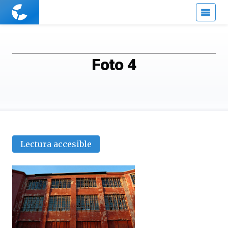
Cuaderno
de
Cultura
Científica
Foto 4
Lectura accesible