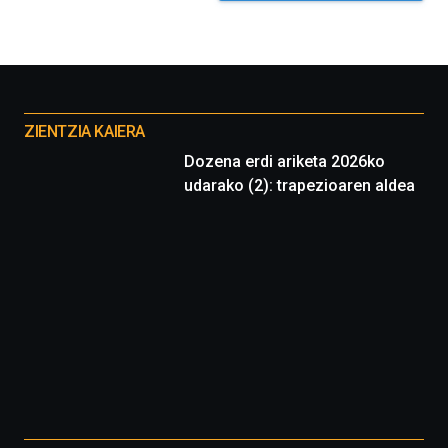
Otros
proyectos
ZIENTZIA KAIERA
Dozena erdi ariketa 2026ko
udarako (2): trapezioaren aldea