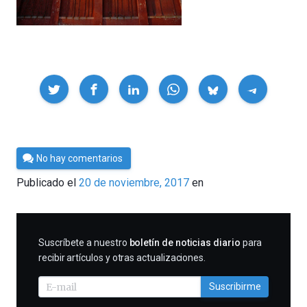
Compartir
Por
No hay comentarios
César
Publicado el
20 de noviembre, 2017
en
Tomé
SUSCRIBIRME
Suscríbete a nuestro
boletín de noticias diario
para
recibir artículos y otras actualizaciones.
Suscribirme