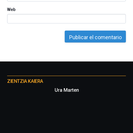
Web
Otros
proyectos
ZIENTZIA KAIERA
Ura Marten