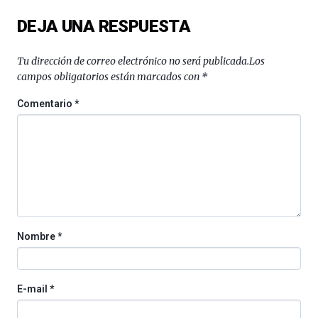
exposiciones,
DEJA UNA RESPUESTA
conferencias,
docufórums
y
Tu dirección de correo electrónico no será publicada.
Los
espectáculos
campos obligatorios están marcados con
*
de
ciencia
Comentario
*
del
16
de
septiembre
al
4
de
octubre.
La
Nombre
*
iniciativa,
organizada
por
la
E-mail
*
Cátedra…