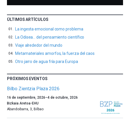
ÚLTIMOS ARTÍCULOS
La ingesta emocional como problema
La Odisea… del pensamiento científico
Viaje alrededor del mundo
Metamateriales amorfos, la fuerza del caos
Otro jarro de agua fría para Europa
PRÓXIMOS EVENTOS
Bilbo Zientzia Plaza 2026
Un
16 de septiembre, 2026
–
4 de octubre, 2026
año
Bizkaia Aretoa-EHU
más,
Abandoibarra, 3
,
Bilbao
Bilbao
dará
la