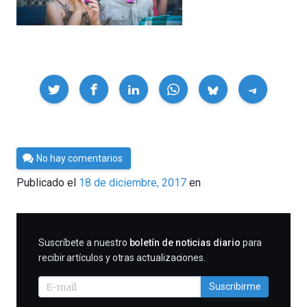
Compartir
Por
No hay comentarios
César
Publicado el
18 de diciembre, 2017
en
Tomé
SUSCRIBIRME
Suscríbete a nuestro
boletín de noticias diario
para
recibir artículos y otras actualizaciones.
Suscribirme