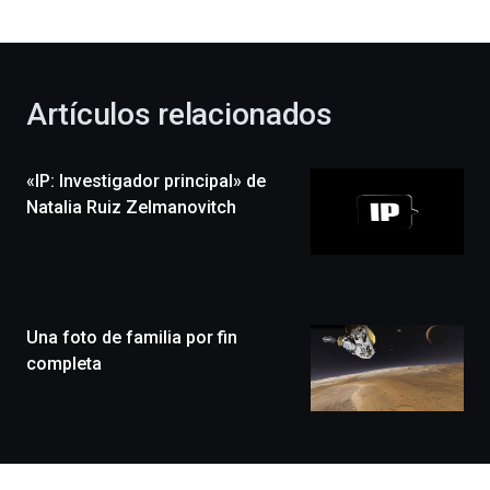
bienvenida
al
otoño
con
la
Artículos relacionados
celebración
de
la
«IP: Investigador principal» de
novena
edición
Natalia Ruiz Zelmanovitch
de
Bilbo
Zientzia
Plaza
(BZP),
Una foto de familia por fin
un
festival
completa
que
llenará
la
ciudad
de
monólogos,