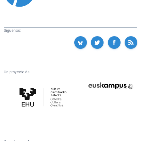
Síguenos:
Un proyecto de:
Cátedra
Euskampus
de
Fundazioa
Cultura
Científica
de
la
UPV/EHU