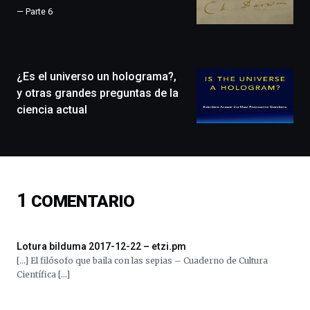
que
— Parte 6
llenará
la
ciudad
de
monólogos,
¿Es el universo un holograma?,
exposiciones,
y otras grandes preguntas de la
conferencias,
ciencia actual
docufórums
y
espectáculos
de
ciencia
del
1
COMENTARIO
16
de
septiembre
al
Lotura bilduma 2017-12-22 – etzi.pm
4
[…] El filósofo que baila con las sepias – Cuaderno de Cultura
de
Científica […]
octubre.
La
iniciativa,