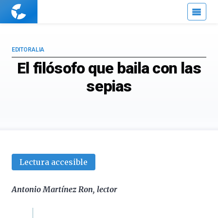
Cuaderno
de
Cultura
Científica
EDITORALIA
El filósofo que baila con las
sepias
Lectura accesible
Antonio Martínez Ron, lector