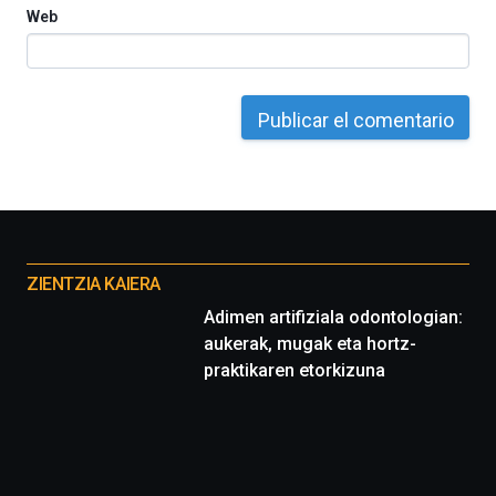
Web
Otros
proyectos
ZIENTZIA KAIERA
Adimen artifiziala odontologian:
aukerak, mugak eta hortz-
praktikaren etorkizuna