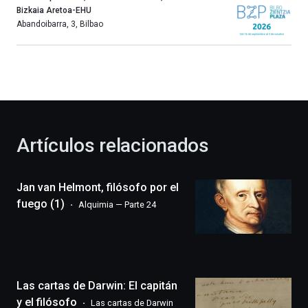
año
Bizkaia Aretoa-EHU
más,
Abandoibarra, 3
,
Bilbao
Bilbao
dará
la
bienvenida
al
otoño
con
la
Artículos relacionados
celebración
de
la
Jan van Helmont, filósofo por el
novena
edición
fuego (1)
Alquimia — Parte 24
de
Bilbo
Zientzia
Plaza
(BZP),
Las cartas de Darwin: El capitán
un
festival
y el filósofo
Las cartas de Darwin