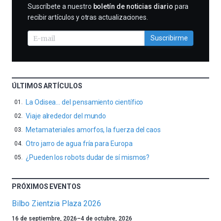
SUSCRIBIRME
Suscríbete a nuestro
boletín de noticias diario
para
recibir artículos y otras actualizaciones.
Suscribirme
ÚLTIMOS ARTÍCULOS
La Odisea… del pensamiento científico
Viaje alrededor del mundo
Metamateriales amorfos, la fuerza del caos
Otro jarro de agua fría para Europa
¿Pueden los robots dudar de sí mismos?
PRÓXIMOS EVENTOS
Bilbo Zientzia Plaza 2026
Un
16 de septiembre, 2026
–
4 de octubre, 2026