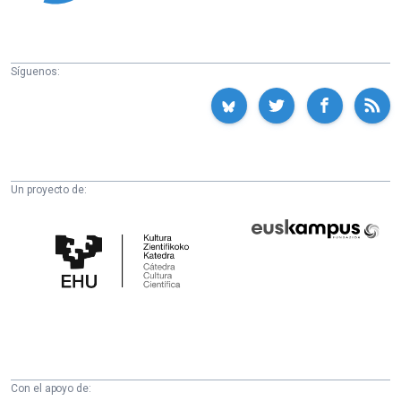
Síguenos:
Un proyecto de:
Cátedra
Euskampus
de
Fundazioa
Cultura
Científica
de
la
UPV/EHU
Con el apoyo de: