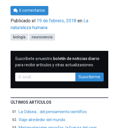
Por
6 comentarios
César
Publicado el
19 de febrero, 2018
en
La
Tomé
naturaleza humana
biología
neurociencia
SUSCRIBIRME
Suscríbete a nuestro
boletín de noticias diario
para recibir artículos y otras actualizaciones.
Suscribirme
ÚLTIMOS ARTÍCULOS
La Odisea… del pensamiento científico
Viaje alrededor del mundo
Metamateriales amorfos, la fuerza del caos