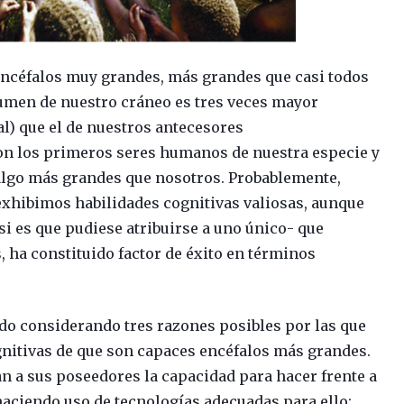
ncéfalos muy grandes, más grandes que casi todos
lumen de nuestro cráneo es tres veces mayor
al) que el de nuestros antecesores
on los primeros seres humanos de nuestra especie y
 algo más grandes que nosotros. Probablemente,
exhibimos habilidades cognitivas valiosas, aunque
si es que pudiese atribuirse a uno único- que
, ha constituido factor de éxito en términos
ido considerando tres razones posibles por las que
gnitivas de que son capaces encéfalos más grandes.
n a sus poseedores la capacidad para hacer frente a
aciendo uso de tecnologías adecuadas para ello;