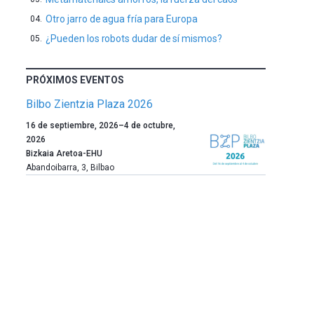
Otro jarro de agua fría para Europa
¿Pueden los robots dudar de sí mismos?
PRÓXIMOS EVENTOS
Bilbo Zientzia Plaza 2026
Un
16 de septiembre, 2026
–
4 de octubre,
año
2026
más,
Bizkaia Aretoa-EHU
Bilbao
Abandoibarra, 3
,
Bilbao
dará
la
bienvenida
al
otoño
con
la
celebración
de
la