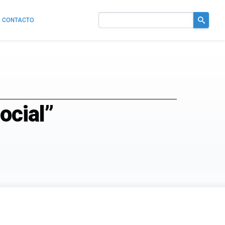
CONTACTO
Buscar
en
el
sitio
ocial”