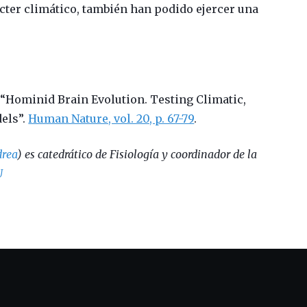
ácter climático, también han podido ejercer una
: “Hominid Brain Evolution. Testing Climatic,
els”.
Human Nature, vol. 20, p. 67-79
.
rea
) es catedrático de Fisiología y coordinador de la
U