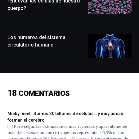
renuevan las células de nuestro
que
cuerpo?
llenará
la
ciudad
de
monólogos,
Los números del sistema
exposiciones,
circulatorio humano
conferencias,
docufórums
y
espectáculos
de
ciencia
del
18
COMENTARIOS
16
de
septiembre
al
Miaky .neet | Somos 30 billones de células… y muy pocas
4
forman el cerebro
de
[…] Pero según las estimaciones más recientes y aparentemente
octubre.
más fiables esa enorme cifra apenas representa el 0,3% de los
La
aproximadamente 30 billones de células que forman el cuerpo de