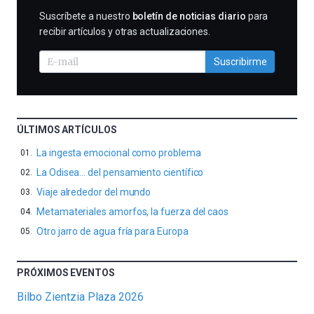
SUSCRIBIRME
Suscríbete a nuestro
boletín de noticias diario
para
recibir artículos y otras actualizaciones.
Suscribirme
ÚLTIMOS ARTÍCULOS
La ingesta emocional como problema
La Odisea… del pensamiento científico
Viaje alrededor del mundo
Metamateriales amorfos, la fuerza del caos
Otro jarro de agua fría para Europa
PRÓXIMOS EVENTOS
Bilbo Zientzia Plaza 2026