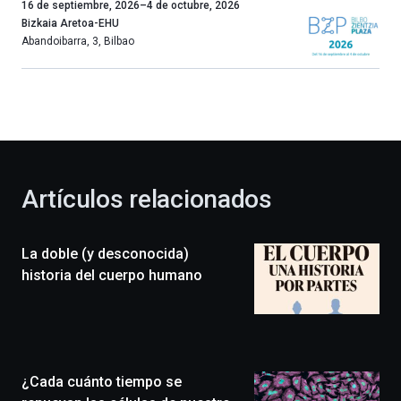
Un
16 de septiembre, 2026
–
4 de octubre, 2026
año
Bizkaia Aretoa-EHU
más,
Abandoibarra, 3
,
Bilbao
Bilbao
dará
la
bienvenida
al
otoño
con
la
Artículos relacionados
celebración
de
la
La doble (y desconocida)
novena
edición
historia del cuerpo humano
de
Bilbo
Zientzia
Plaza
(BZP),
¿Cada cuánto tiempo se
un
festival