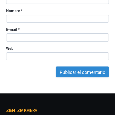
Nombre
*
E-mail
*
Web
Otros
proyectos
ZIENTZIA KAIERA