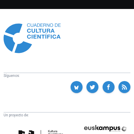
Información
Síguenos:
Un proyecto de:
Cátedra
Euskampus
de
Fundazioa