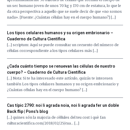
iniciativa,
un ser humano joven de unos 70 kg y 170 cm de estatura, lo que le
organizada
da otra perspectiva a aquello que se suele decir de que «no somos
por
nada». [Fuente: ¿Cuántas células hay en el cuerpo humano?] […]
la
Cátedra…
Los tipos celulares humanos y su origen embrionario –
Cuaderno de Cultura Científica
[…] scriptum: Aquí se puede consultar un recuento del número de
células correspondiente a los tipos celulares más […]
¿Cada cuánto tiempo se renuevan las células de nuestro
cuerpo? – Cuaderno de Cultura Científica
[…] Nota: Si te ha interesado este artículo, quizás te interesen
también Los tipos celulares humanos y su origen embrionario y
¿Cuántas células hay en el cuerpo humano? […]
Cas típic 2790: noi li agrada noia, noi li agrada fer un doble
Back flip | Pons's blog
[…] quines són la majoria de cèl·lules del teu cost i què fan
culturacientifica.com/2018/02/25/cua… […]