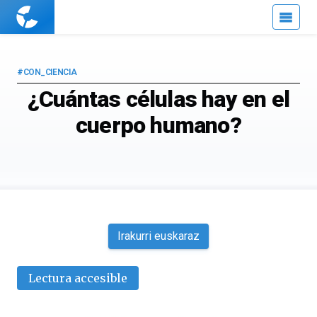
Cuaderno
de
Cultura
Científica
#CON_CIENCIA
¿Cuántas células hay en el
cuerpo humano?
Irakurri euskaraz
Lectura accesible