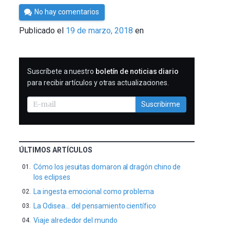
Por
No hay comentarios
César
Publicado el
19 de marzo, 2018
en
Tomé
SUSCRIBIRME
Suscríbete a nuestro
boletín de noticias diario
para recibir artículos y otras actualizaciones.
Suscribirme
ÚLTIMOS ARTÍCULOS
Cómo los jesuitas domaron al dragón chino de
los eclipses
La ingesta emocional como problema
La Odisea… del pensamiento científico
Viaje alrededor del mundo