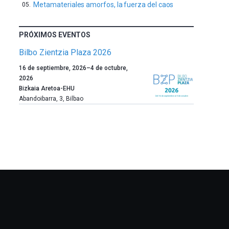
Metamateriales amorfos, la fuerza del caos
PRÓXIMOS EVENTOS
Bilbo Zientzia Plaza 2026
Un
16 de septiembre, 2026
–
4 de octubre,
año
2026
más,
Bizkaia Aretoa-EHU
Bilbao
Abandoibarra, 3
,
Bilbao
dará
la
bienvenida
al
otoño
con
la
celebración
de
la
novena
edición