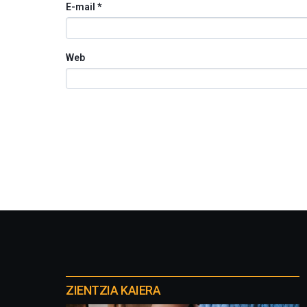
E-mail
*
Web
Otros
proyectos
ZIENTZIA KAIERA