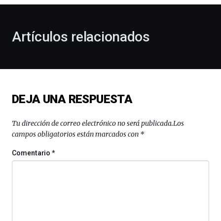
otoño
con
la
Artículos relacionados
celebración
de
la
novena
edición
de
DEJA UNA RESPUESTA
Bilbo
Zientzia
Plaza
Tu dirección de correo electrónico no será publicada.
Los
(BZP),
campos obligatorios están marcados con
*
un
festival
Comentario
*
que
llenará
la
ciudad
de
monólogos,
exposiciones,