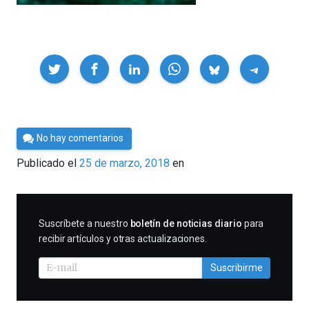
Compartir
Por
No hay comentarios
Cultura
Publicado el
25 de marzo, 2018
en
Cientifica
SUSCRIBIRME
Suscríbete a nuestro
boletín de noticias diario
para
recibir artículos y otras actualizaciones.
Suscribirme