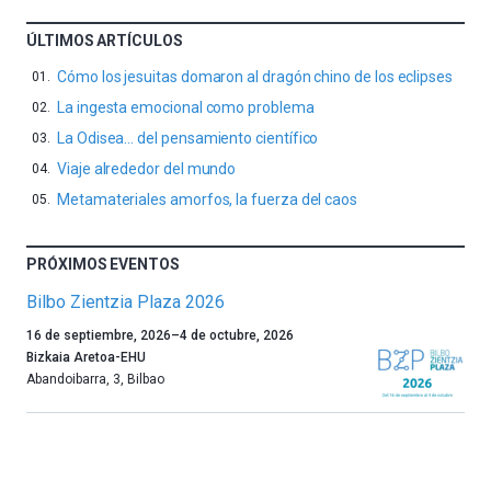
ÚLTIMOS ARTÍCULOS
Cómo los jesuitas domaron al dragón chino de los eclipses
La ingesta emocional como problema
La Odisea… del pensamiento científico
Viaje alrededor del mundo
Metamateriales amorfos, la fuerza del caos
PRÓXIMOS EVENTOS
Bilbo Zientzia Plaza 2026
Un
16 de septiembre, 2026
–
4 de octubre, 2026
año
Bizkaia Aretoa-EHU
más,
Abandoibarra, 3
,
Bilbao
Bilbao
dará
la
bienvenida
al