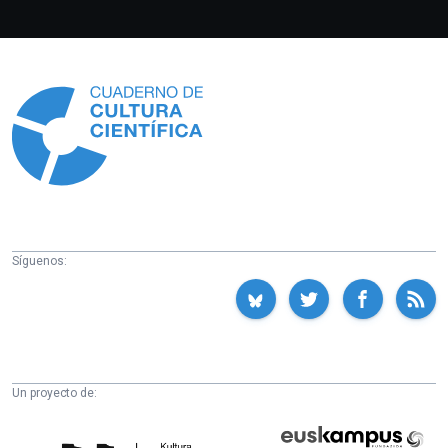
Información
Síguenos:
Un proyecto de:
Cátedra
Euskampus
de
Fundazioa