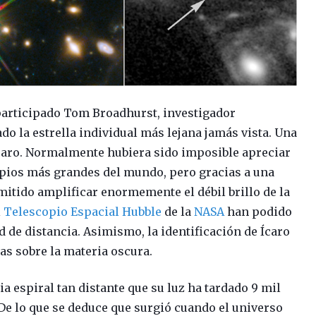
 participado Tom Broadhurst, investigador
do la estrella individual más lejana jamás vista. Una
caro. Normalmente hubiera sido imposible apreciar
opios más grandes del mundo, pero gracias a una
mitido amplificar enormemente el débil brillo de la
l
Telescopio Espacial Hubble
de la
NASA
han podido
d de distancia. Asimismo, la identificación de Ícaro
as sobre la materia oscura.
ia espiral tan distante que su luz ha tardado 9 mil
 De lo que se deduce que surgió cuando el universo