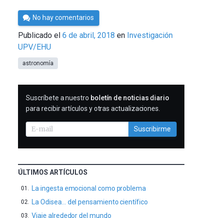
Por
No hay comentarios
César
Publicado el
6 de abril, 2018
en
Investigación
Tomé
UPV/EHU
astronomía
SUSCRIBIRME
Suscríbete a nuestro
boletín de noticias diario
para recibir artículos y otras actualizaciones.
Suscribirme
ÚLTIMOS ARTÍCULOS
La ingesta emocional como problema
La Odisea… del pensamiento científico
Viaje alrededor del mundo