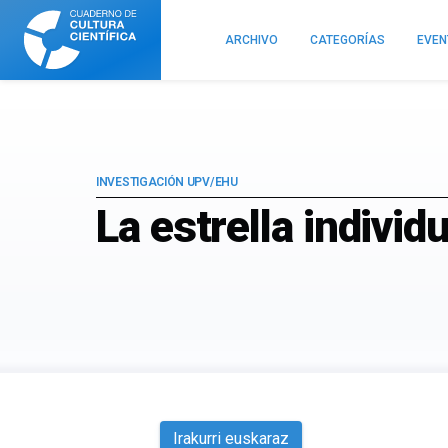
Cuaderno
de
ARCHIVO
CATEGORÍAS
EVE
Cultura
Científica
INVESTIGACIÓN UPV/EHU
La estrella individ
Irakurri euskaraz