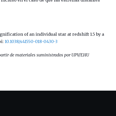
ncluso en el caso de que las estrellas distantes
nification of an individual star at redshift 1.5 by a
i:
10.1038/s41550-018-0430-3
artir de materiales suministrados por UPV/EHU