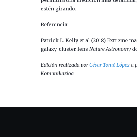
permitirá una medición más detallada, i
estén girando.
Referencia:
Patrick L. Kelly et al (2018) Extreme mag
galaxy-cluster lens
Nature Astronomy
do
Edición realizada por
César Tomé López
a p
Komunikazioa