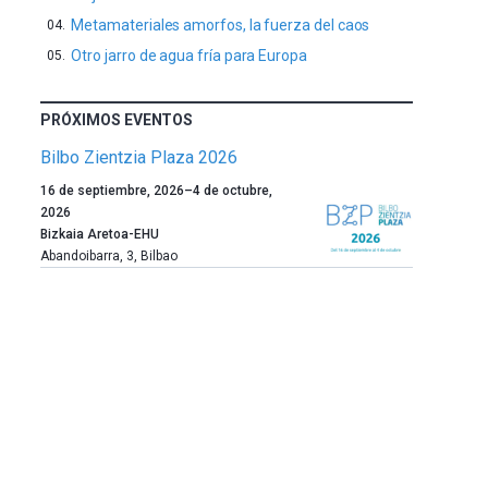
Metamateriales amorfos, la fuerza del caos
Otro jarro de agua fría para Europa
PRÓXIMOS EVENTOS
Bilbo Zientzia Plaza 2026
Un
16 de septiembre, 2026
–
4 de octubre,
año
2026
más,
Bizkaia Aretoa-EHU
Bilbao
Abandoibarra, 3
,
Bilbao
dará
la
bienvenida
al
otoño
con
la
celebración
de
la