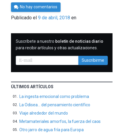
Por
No hay comentarios
César
Publicado el
9 de abril, 2018
en
Tomé
SUSCRIBIRME
Suscríbete a nuestro
boletín de noticias diario
para recibir artículos y otras actualizaciones.
Suscribirme
ÚLTIMOS ARTÍCULOS
La ingesta emocional como problema
La Odisea… del pensamiento científico
Viaje alrededor del mundo
Metamateriales amorfos, la fuerza del caos
Otro jarro de agua fría para Europa