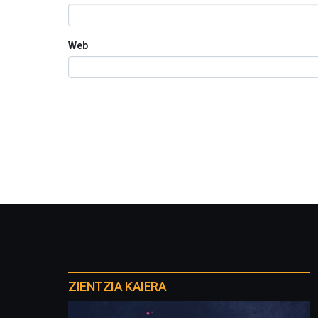
Web
Otros
proyectos
ZIENTZIA KAIERA