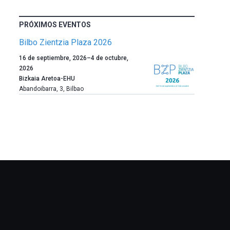
PRÓXIMOS EVENTOS
Bilbo Zientzia Plaza 2026
Un
16 de septiembre, 2026
–
4 de octubre,
año
2026
más,
Bizkaia Aretoa-EHU
Bilbao
Abandoibarra, 3
,
Bilbao
dará
la
bienvenida
al
otoño
con
la
celebración
de
la
novena
edición
de