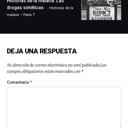
Historias de la malaria: Las
exposiciones,
drogas sintéticas
Historias de la
conferencias,
malaria — Parte 7
docufórums
y
espectáculos
de
ciencia
del
DEJA UNA RESPUESTA
16
de
septiembre
Tu dirección de correo electrónico no será publicada.
Los
al
campos obligatorios están marcados con
*
4
de
Comentario
*
octubre.
La
iniciativa,
organizada
por
la
Cátedra…