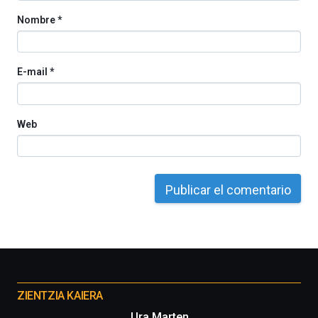
Nombre
*
E-mail
*
Web
Otros
proyectos
ZIENTZIA KAIERA
Ura Marten