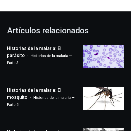
bienvenida
al
otoño
con
la
Artículos relacionados
celebración
de
la
Historias de la malaria: El
novena
edición
parásito
Historias de la malaria —
de
Parte 3
Bilbo
Zientzia
Plaza
(BZP),
Historias de la malaria: El
un
festival
mosquito
Historias de la malaria —
que
Parte 5
llenará
la
ciudad
de
monólogos,