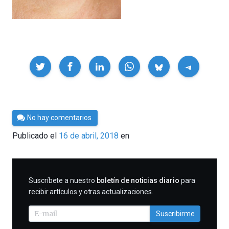
Compartir
Por
No hay comentarios
César
Publicado el
16 de abril, 2018
en
Tomé
SUSCRIBIRME
Suscríbete a nuestro
boletín de noticias diario
para
recibir artículos y otras actualizaciones.
Suscribirme