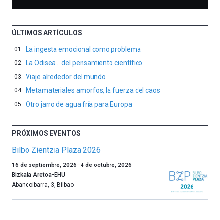
ÚLTIMOS ARTÍCULOS
La ingesta emocional como problema
La Odisea… del pensamiento científico
Viaje alrededor del mundo
Metamateriales amorfos, la fuerza del caos
Otro jarro de agua fría para Europa
PRÓXIMOS EVENTOS
Bilbo Zientzia Plaza 2026
Un
16 de septiembre, 2026
–
4 de octubre, 2026
año
Bizkaia Aretoa-EHU
más,
Abandoibarra, 3
,
Bilbao
Bilbao
dará
la