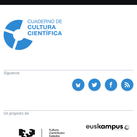
Información
Síguenos:
Un proyecto de:
Cátedra
Euskampus
de
Fundazioa
Cultura