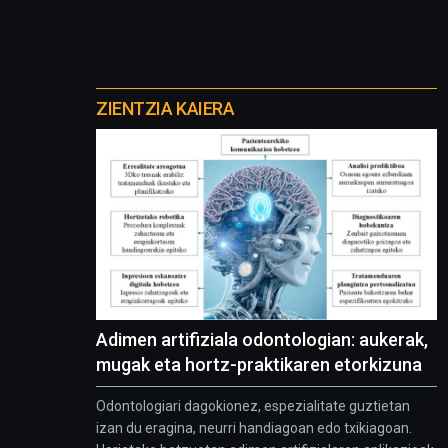
Otros
proyectos
ZIENTZIA KAIERA
Adimen artifiziala odontologian: aukerak,
mugak eta hortz-praktikaren etorkizuna
Odontologiari dagokionez, espezialitate guztietan
izan du eragina, neurri handiagoan edo txikiagoan.