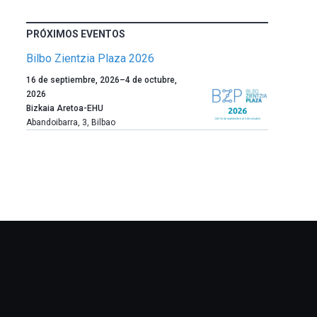
PRÓXIMOS EVENTOS
Bilbo Zientzia Plaza 2026
Un
16 de septiembre, 2026
–
4 de octubre,
año
2026
más,
Bizkaia Aretoa-EHU
Bilbao
Abandoibarra, 3
,
Bilbao
dará
la
bienvenida
al
otoño
con
la
celebración
de
la
novena
edición
de