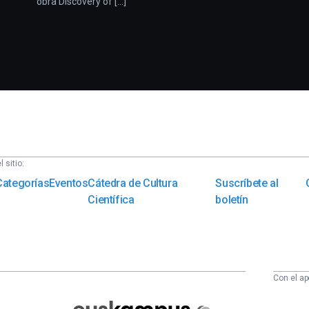
obra Discovery of [...]
 sitio:
Categorías
Eventos
Cátedra de Cultura
Suscríbete al
Científica
boletín
Con el ap
Euskampus