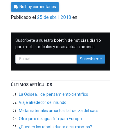
Por
No hay comentarios
César
Publicado el
25 de abril, 2018
en
Tomé
SUSCRIBIRME
Suscríbete a nuestro
boletín de noticias diario
para recibir artículos y otras actualizaciones.
Suscribirme
ÚLTIMOS ARTÍCULOS
La Odisea… del pensamiento científico
Viaje alrededor del mundo
Metamateriales amorfos, la fuerza del caos
Otro jarro de agua fría para Europa
¿Pueden los robots dudar de sí mismos?