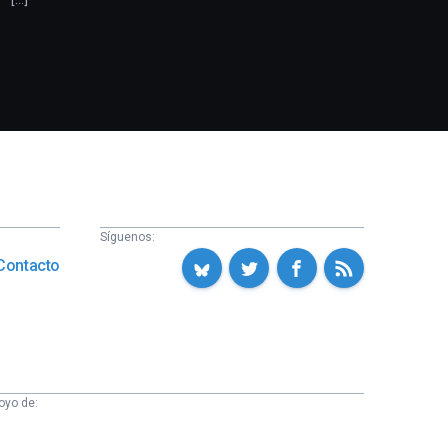
Síguenos:
Contacto
oyo de: