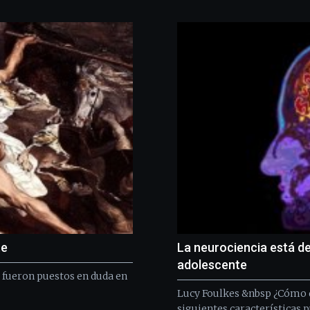
te
La neurociencia está d
adolescente
, fueron puestos en duda en
Lucy Foulkes &nbsp ¿Cómo d
siguientes características