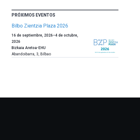
PRÓXIMOS EVENTOS
Bilbo Zientzia Plaza 2026
Un
16 de septiembre, 2026
–
4 de octubre,
año
2026
más,
Bizkaia Aretoa-EHU
Bilbao
Abandoibarra, 3
,
Bilbao
dará
la
bienvenida
al
otoño
con
la
celebración
de
la
novena
edición
de