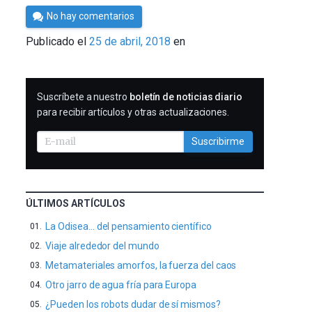
Por
No hay comentarios
César
Publicado el
25 de abril, 2018
en
Tomé
SUSCRIBIRME
Suscríbete a nuestro
boletín de noticias diario
para recibir artículos y otras actualizaciones.
Suscribirme
ÚLTIMOS ARTÍCULOS
La Odisea… del pensamiento científico
Viaje alrededor del mundo
Metamateriales amorfos, la fuerza del caos
Otro jarro de agua fría para Europa
¿Pueden los robots dudar de sí mismos?