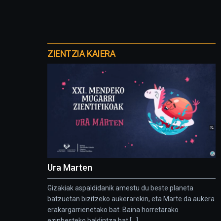
Otros
proyectos
ZIENTZIA KAIERA
Ura Marten
Gizakiak aspaldidanik amestu du beste planeta
batzuetan bizitzeko aukerarekin, eta Marte da aukera
erakargarrienetako bat. Baina horretarako
ezinbesteko baldintza bat [...]