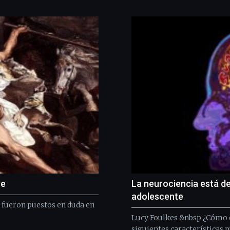
te
La neurociencia está d
adolescente
, fueron puestos en duda en
Lucy Foulkes &nbsp ¿Cómo d
siguientes características