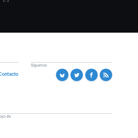
Síguenos:
Contacto
oyo de: