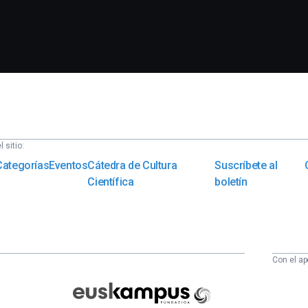
 sitio:
Categorías
Eventos
Cátedra de Cultura
Suscríbete al
Científica
boletín
Con el ap
Euskampus
Fundazioa