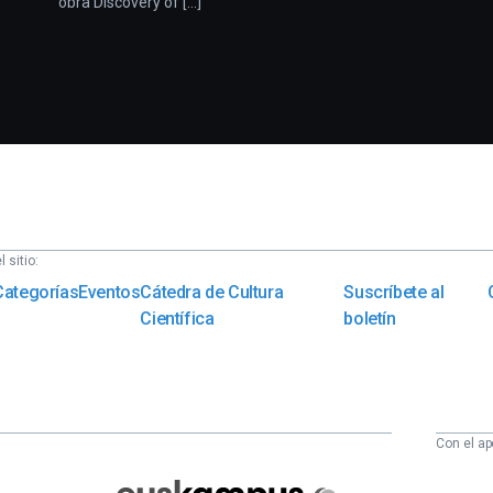
obra Discovery of [...]
 sitio:
Categorías
Eventos
Cátedra de Cultura
Suscríbete al
Científica
boletín
Con el ap
Euskampus