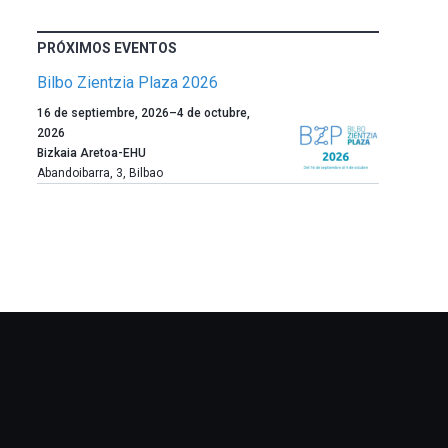
PRÓXIMOS EVENTOS
Bilbo Zientzia Plaza 2026
Un
16 de septiembre, 2026
–
4 de octubre,
año
2026
más,
Bizkaia Aretoa-EHU
Bilbao
Abandoibarra, 3
,
Bilbao
dará
la
bienvenida
al
otoño
con
la
celebración
de
la
novena
edición
de