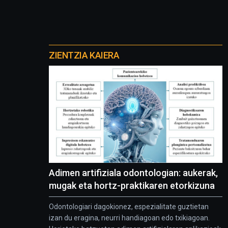
Otros
proyectos
ZIENTZIA KAIERA
Adimen artifiziala odontologian: aukerak,
mugak eta hortz-praktikaren etorkizuna
Odontologiari dagokionez, espezialitate guztietan
izan du eragina, neurri handiagoan edo txikiagoan.