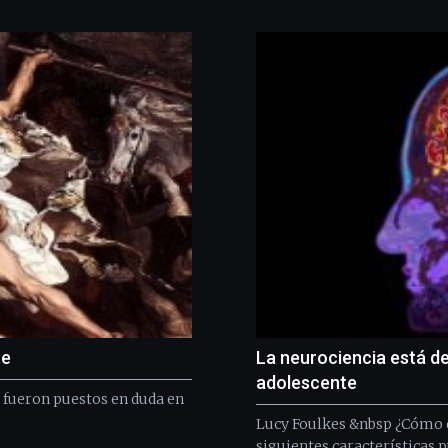
te
La neurociencia está d
adolescente
, fueron puestos en duda en
Lucy Foulkes &nbsp ¿Cómo d
siguientes características