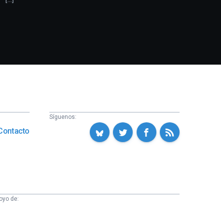
Síguenos:
Contacto
oyo de: