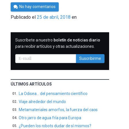
Por
No hay comentarios
César
Publicado el
25 de abril, 2018
en
Tomé
SUSCRIBIRME
Suscríbete a nuestro
boletín de noticias diario
para recibir artículos y otras actualizaciones.
Suscribirme
ÚLTIMOS ARTÍCULOS
La Odisea… del pensamiento científico
Viaje alrededor del mundo
Metamateriales amorfos, la fuerza del caos
Otro jarro de agua fría para Europa
¿Pueden los robots dudar de sí mismos?