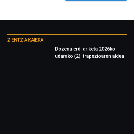
Otros
proyectos
ZIENTZIA KAIERA
Dozena erdi ariketa 2026ko
udarako (2): trapezioaren aldea