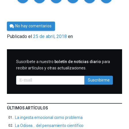
Por
No hay comentarios
César
Publicado el
25 de abril, 2018
en
Tomé
SUSCRIBIRME
Suscríbete a nuestro
boletín de noticias diario
para
recibir artículos y otras actualizaciones.
Suscribirme
ÚLTIMOS ARTÍCULOS
La ingesta emocional como problema
La Odisea… del pensamiento científico