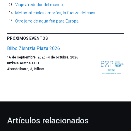
Viaje alrededor del mundo
Metamateriales amorfos, la fuerza del caos
Otro jarro de agua fría para Europa
PRÓXIMOS EVENTOS
Bilbo Zientzia Plaza 2026
Un
16 de septiembre, 2026
–
4 de octubre, 2026
año
Bizkaia Aretoa-EHU
más,
Abandoibarra, 3
,
Bilbao
Bilbao
dará
la
bienvenida
al
otoño
con
la
Artículos relacionados
celebración
de