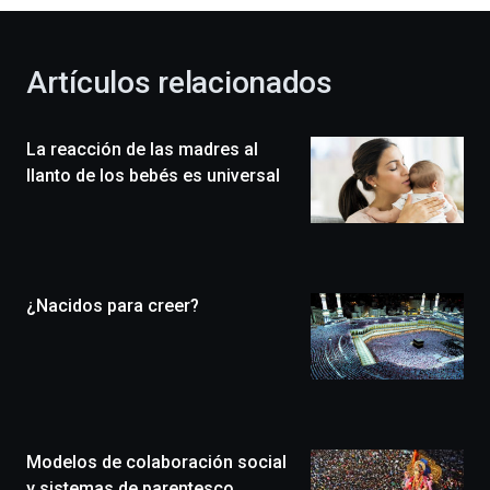
otoño
con
la
Artículos relacionados
celebración
de
la
La reacción de las madres al
novena
edición
llanto de los bebés es universal
de
Bilbo
Zientzia
Plaza
(BZP),
¿Nacidos para creer?
un
festival
que
llenará
la
ciudad
de
monólogos,
Modelos de colaboración social
exposiciones,
y sistemas de parentesco