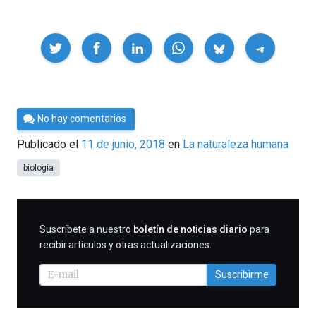
Compartir
Por
No hay comentarios
César
Publicado el
11 de junio, 2018
en
La naturaleza humana
Tomé
biología
SUSCRIBIRME
Suscríbete a nuestro
boletín de noticias diario
para
recibir artículos y otras actualizaciones.
Suscribirme