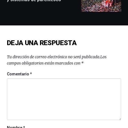
conferencias,
docufórums
y
espectáculos
de
ciencia
del
DEJA UNA RESPUESTA
16
de
septiembre
Tu dirección de correo electrónico no será publicada.
Los
al
campos obligatorios están marcados con
*
4
de
Comentario
*
octubre.
La
iniciativa,
organizada
por
la
Cátedra…
Nombre
*