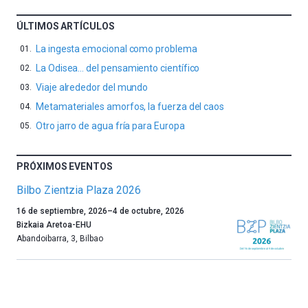
ÚLTIMOS ARTÍCULOS
La ingesta emocional como problema
La Odisea… del pensamiento científico
Viaje alrededor del mundo
Metamateriales amorfos, la fuerza del caos
Otro jarro de agua fría para Europa
PRÓXIMOS EVENTOS
Bilbo Zientzia Plaza 2026
Un
16 de septiembre, 2026
–
4 de octubre, 2026
año
Bizkaia Aretoa-EHU
más,
Abandoibarra, 3
,
Bilbao
Bilbao
dará
la
bienvenida
al