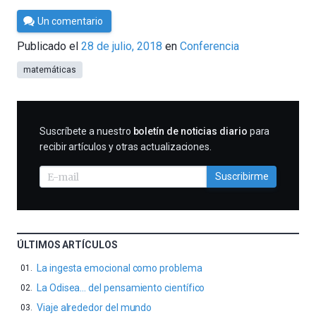
Por
Un comentario
César
Publicado el
28 de julio, 2018
en
Conferencia
Tomé
matemáticas
SUSCRIBIRME
Suscríbete a nuestro
boletín de noticias diario
para
recibir artículos y otras actualizaciones.
Suscribirme
ÚLTIMOS ARTÍCULOS
La ingesta emocional como problema
La Odisea… del pensamiento científico
Viaje alrededor del mundo