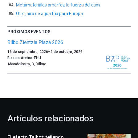
Metamateriales amorfos, la fuerza del caos
Otro jarro de agua fría para Europa
PRÓXIMOS EVENTOS
Bilbo Zientzia Plaza 2026
Un
16 de septiembre, 2026
–
4 de octubre, 2026
año
Bizkaia Aretoa-EHU
más,
Abandoibarra, 3
,
Bilbao
Bilbao
dará
la
bienvenida
al
otoño
con
la
Artículos relacionados
celebración
de
la
El efecto Talbot: tejiendo
novena