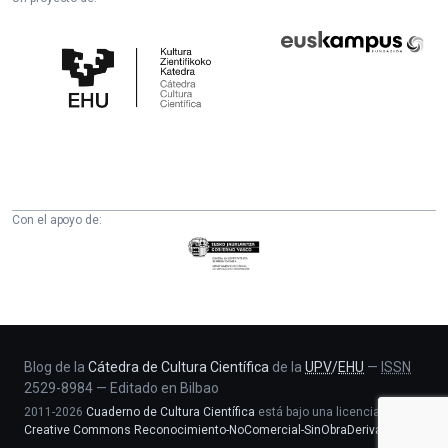
Cátedra
Euskampus
de
Fundazioa
Cultura
Científica
de
la
UPV/EHU
Con el apoyo de:
Eusko
Jaurlaritza
-
Zientzia,
Unibertsitate
eta
Blog de la
Cátedra de Cultura Científica
de la
UPV
/
EHU
—
ISSN
2529-8984
—
Editado en Bilbao
Berrikuntza
2011-2026
Cuaderno de Cultura Científica
está bajo una licencia
saila
Creative Commons Reconocimiento-NoComercial-SinObraDerivada 4.0