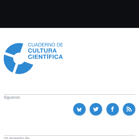
Información
Síguenos:
Un proyecto de: