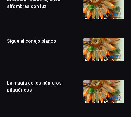
edición
alfombras con luz
de
Bilbo
Zientzia
Plaza
(BZP),
Sigue al conejo blanco
un
festival
que
llenará
la
ciudad
de
monólogos,
La magia de los números
exposiciones,
pitagóricos
conferencias,
docufórums
y
espectáculos
de
ciencia
del