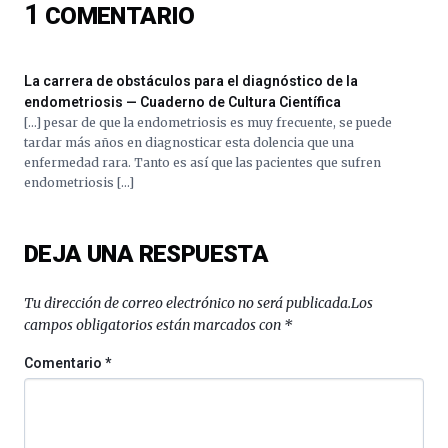
1
COMENTARIO
16
de
septiembre
al
La carrera de obstáculos para el diagnóstico de la
4
endometriosis — Cuaderno de Cultura Científica
de
[…] pesar de que la endometriosis es muy frecuente, se puede
octubre.
tardar más años en diagnosticar esta dolencia que una
La
enfermedad rara. Tanto es así que las pacientes que sufren
iniciativa,
endometriosis […]
organizada
por
la
DEJA UNA RESPUESTA
Cátedra…
Tu dirección de correo electrónico no será publicada.
Los
campos obligatorios están marcados con
*
Comentario
*