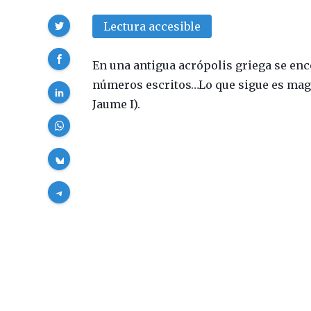
Compartir
Lectura accesible
En una antigua acrópolis griega se en
números escritos…Lo que sigue es magia
Jaume I).