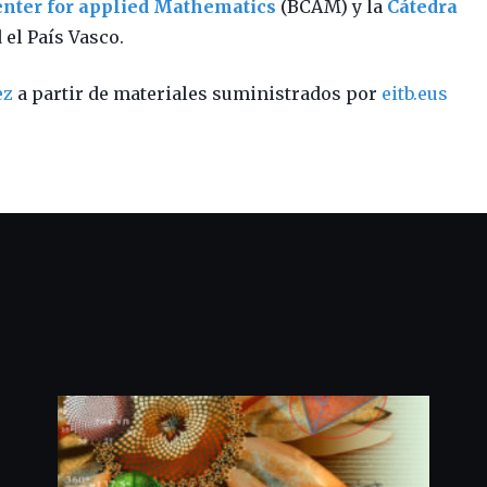
nter for applied Mathematics
(BCAM) y la
Cátedra
 el País Vasco.
ez
a partir de materiales suministrados por
eitb.eus