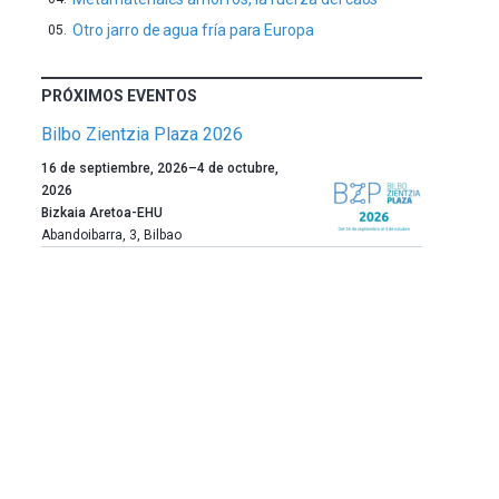
Otro jarro de agua fría para Europa
PRÓXIMOS EVENTOS
Bilbo Zientzia Plaza 2026
Un
16 de septiembre, 2026
–
4 de octubre,
año
2026
más,
Bizkaia Aretoa-EHU
Bilbao
Abandoibarra, 3
,
Bilbao
dará
la
bienvenida
al
otoño
con
la
celebración
de
la
novena