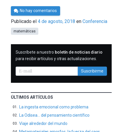
Por
No hay comentarios
César
Publicado el
4 de agosto, 2018
en
Conferencia
Tomé
matemáticas
SUSCRIBIRME
Suscríbete a nuestro
boletín de noticias diario
para recibir artículos y otras actualizaciones.
Suscribirme
ÚLTIMOS ARTÍCULOS
La ingesta emocional como problema
La Odisea… del pensamiento científico
Viaje alrededor del mundo
Metamateriales amorfos, la fuerza del caos