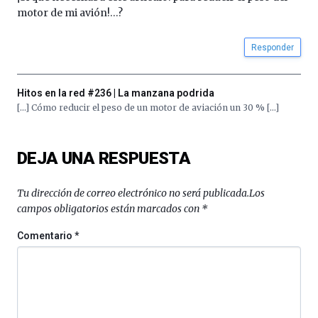
La
motor de mi avión!…?
iniciativa,
organizada
Responder
por
la
Cátedra…
Hitos en la red #236 | La manzana podrida
[…] Cómo reducir el peso de un motor de aviación un 30 % […]
DEJA UNA RESPUESTA
Tu dirección de correo electrónico no será publicada.
Los
campos obligatorios están marcados con
*
Comentario
*