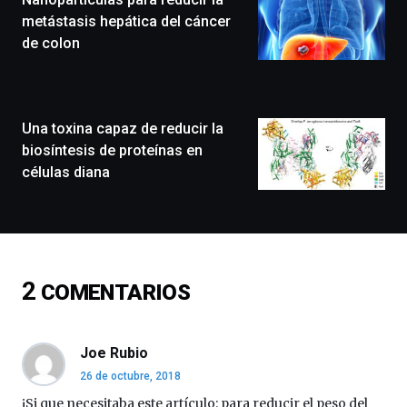
festival
metástasis hepática del cáncer
que
de colon
llenará
la
ciudad
de
monólogos,
Una toxina capaz de reducir la
exposiciones,
biosíntesis de proteínas en
conferencias,
células diana
docufórums
y
espectáculos
de
ciencia
del
2
COMENTARIOS
16
de
septiembre
al
Joe Rubio
4
26 de octubre, 2018
de
octubre.
¡Si que necesitaba este artículo: para reducir el peso del