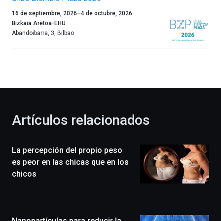
Un
16 de septiembre, 2026
–
4 de octubre, 2026
año
Bizkaia Aretoa-EHU
más,
Abandoibarra, 3
,
Bilbao
Bilbao
dará
la
bienvenida
al
otoño
con
la
Artículos relacionados
celebración
de
la
La percepción del propio peso
novena
edición
es peor en las chicas que en los
de
chicos
Bilbo
Zientzia
Plaza
(BZP),
Nanopartículas para reducir la
un