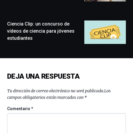
la
ciudad
de
monólogos,
Ciencia Clip: un concurso de
exposiciones,
vídeos de ciencia para jóvenes
conferencias,
estudiantes
docufórums
y
espectáculos
de
ciencia
del
DEJA UNA RESPUESTA
16
de
septiembre
Tu dirección de correo electrónico no será publicada.
Los
al
campos obligatorios están marcados con
*
4
de
Comentario
*
octubre.
La
iniciativa,
organizada