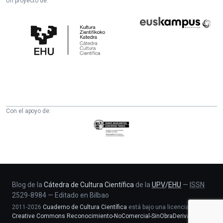
Un proyecto de:
Cátedra
Euskampus
de
Fundazioa
Cultura
Científica
de
la
UPV/EHU
Con el apoyo de:
Eusko
Jaurlaritza
-
Zientzia,
Unibertsitate
eta
Blog de la
Cátedra de Cultura Científica
de la
UPV
/
EHU
—
ISSN
2529-8984
—
Editado en Bilbao
Berrikuntza
2011-2026
Cuaderno de Cultura Científica
está bajo una licencia
saila
Creative Commons Reconocimiento-NoComercial-SinObraDerivada 4.0