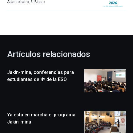
más,
Abandoibarra, 3
,
Bilbao
Bilbao
dará
la
bienvenida
al
otoño
con
la
Artículos relacionados
celebración
de
la
Jakin-mina, conferencias para
novena
edición
estudiantes de 4º de la ESO
de
Bilbo
Zientzia
Plaza
(BZP),
Ya está en marcha el programa
un
festival
Jakin-mina
que
llenará