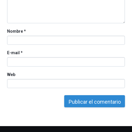
por
la
Cátedra…
Nombre
*
E-mail
*
Web