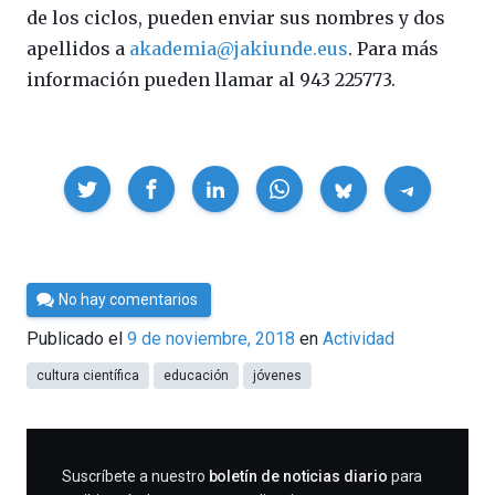
de los ciclos, pueden enviar sus nombres y dos
apellidos a
akademia@jakiunde.eus
. Para más
información pueden llamar al 943 225773.
Compartir
Por
No hay comentarios
César
Publicado el
9 de noviembre, 2018
en
Actividad
Tomé
cultura científica
educación
jóvenes
SUSCRIBIRME
Suscríbete a nuestro
boletín de noticias diario
para