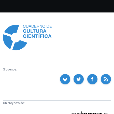
Información
Síguenos:
Un proyecto de:
Cátedra
Euskampus