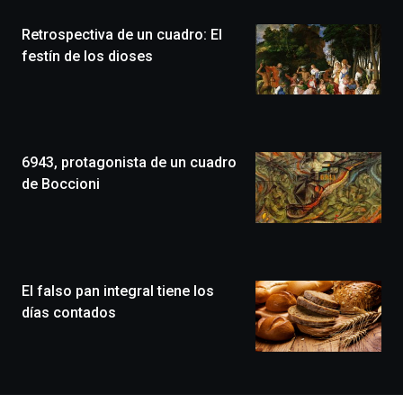
la
Retrospectiva de un cuadro: El
novena
edición
festín de los dioses
de
Bilbo
Zientzia
Plaza
(BZP),
6943, protagonista de un cuadro
un
festival
de Boccioni
que
llenará
la
ciudad
de
monólogos,
El falso pan integral tiene los
exposiciones,
días contados
conferencias,
docufórums
y
espectáculos
de