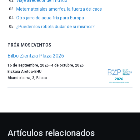
Viaje alrededor del mundo
Metamateriales amorfos, la fuerza del caos
Otro jarro de agua fría para Europa
¿Pueden los robots dudar de sí mismos?
PRÓXIMOS EVENTOS
Bilbo Zientzia Plaza 2026
Un
16 de septiembre, 2026
–
4 de octubre, 2026
año
Bizkaia Aretoa-EHU
más,
Abandoibarra, 3
,
Bilbao
Bilbao
dará
la
bienvenida
al
otoño
con
la
Artículos relacionados
celebración
de