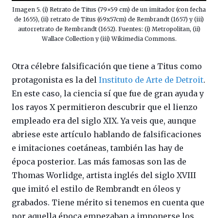
Imagen 5. (i) Retrato de Titus (79×59 cm) de un imitador (con fecha
de 1655), (ii) retrato de Titus (69x57cm) de Rembrandt (1657) y (iii)
autorretrato de Rembrandt (1652). Fuentes: (i) Metropolitan, (ii)
Wallace Collection y (iii) Wikimedia Commons.
Otra célebre falsificación que tiene a Titus como
protagonista es la del
Instituto de Arte de Detroit
.
En este caso, la ciencia sí que fue de gran ayuda y
los rayos X permitieron descubrir que el lienzo
empleado era del siglo XIX. Ya veis que, aunque
abriese este artículo hablando de falsificaciones
e imitaciones coetáneas, también las hay de
época posterior. Las más famosas son las de
Thomas Worlidge, artista inglés del siglo XVIII
que imitó el estilo de Rembrandt en óleos y
grabados. Tiene mérito si tenemos en cuenta que
por aquella época empezaban a imponerse los