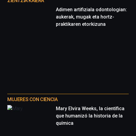
proyectos
ZIENTZIA KAIERA
Adimen artifiziala odontologian:
aukerak, mugak eta hortz-
praktikaren etorkizuna
MUJERES CON CIENCIA
Mary Elvira Weeks, la científica
que humanizó la historia de la
química