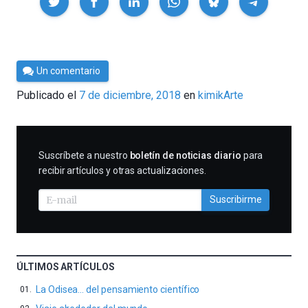
Por
Un comentario
César
Publicado el
7 de diciembre, 2018
en
kimikArte
Tomé
SUSCRIBIRME
Suscríbete a nuestro
boletín de noticias diario
para
recibir artículos y otras actualizaciones.
Suscribirme
ÚLTIMOS ARTÍCULOS
La Odisea… del pensamiento científico