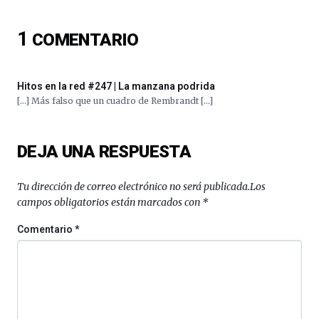
ciencia
del
1
COMENTARIO
16
de
septiembre
al
Hitos en la red #247 | La manzana podrida
4
[…] Más falso que un cuadro de Rembrandt […]
de
octubre.
La
DEJA UNA RESPUESTA
iniciativa,
organizada
por
Tu dirección de correo electrónico no será publicada.
Los
la
campos obligatorios están marcados con
*
Cátedra…
Comentario
*