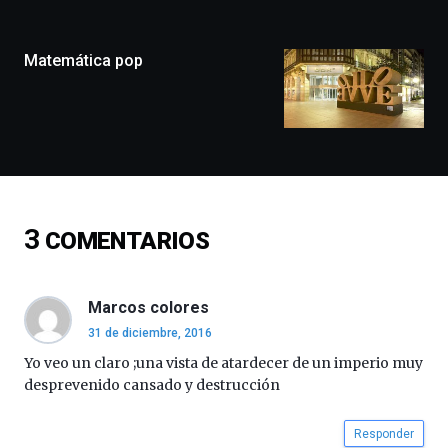
ciudad
de
monólogos,
Matemática pop
exposiciones,
conferencias,
docufórums
y
espectáculos
de
ciencia
del
3
COMENTARIOS
16
de
septiembre
al
Marcos colores
4
31 de diciembre, 2016
de
octubre.
Yo veo un claro ;una vista de atardecer de un imperio muy
La
desprevenido cansado y destrucción
iniciativa,
organizada
Responder
por