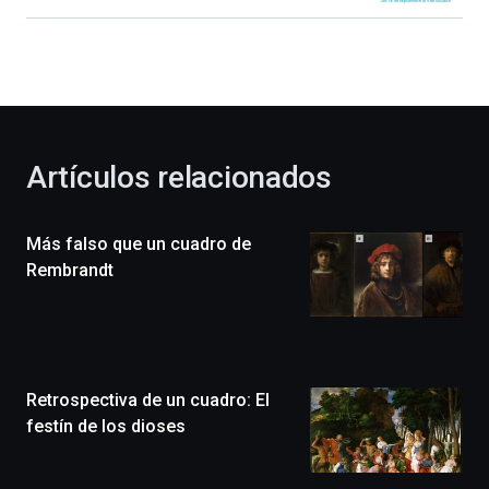
Bilbao
dará
la
bienvenida
al
otoño
con
la
Artículos relacionados
celebración
de
la
Más falso que un cuadro de
novena
edición
Rembrandt
de
Bilbo
Zientzia
Plaza
(BZP),
Retrospectiva de un cuadro: El
un
festival
festín de los dioses
que
llenará
la