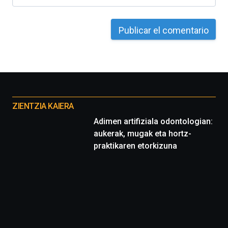
Otros
proyectos
ZIENTZIA KAIERA
Adimen artifiziala odontologian:
aukerak, mugak eta hortz-
praktikaren etorkizuna