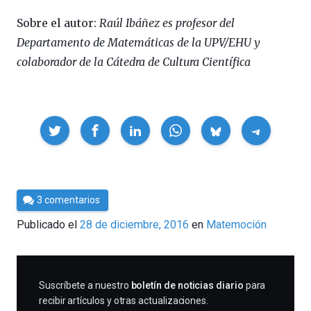
Sobre el autor:
Raúl Ibáñez es profesor del
Departamento de Matemáticas de la UPV/EHU y
colaborador de la Cátedra de Cultura Científica
Compartir
Por
3 comentarios
César
Publicado el
28 de diciembre, 2016
en
Matemoción
Tomé
SUSCRIBIRME
Suscríbete a nuestro
boletín de noticias diario
para
recibir artículos y otras actualizaciones.