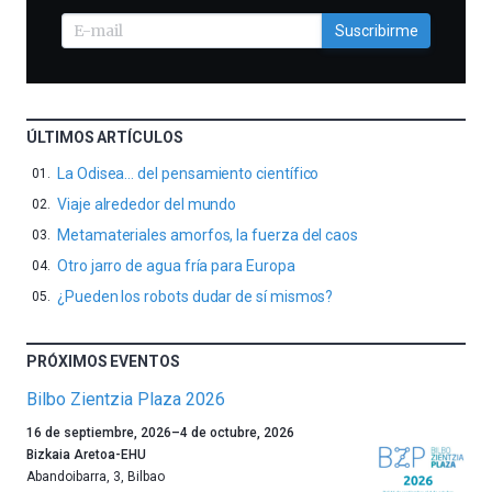
Suscribirme
ÚLTIMOS ARTÍCULOS
La Odisea… del pensamiento científico
Viaje alrededor del mundo
Metamateriales amorfos, la fuerza del caos
Otro jarro de agua fría para Europa
¿Pueden los robots dudar de sí mismos?
PRÓXIMOS EVENTOS
Bilbo Zientzia Plaza 2026
Un
16 de septiembre, 2026
–
4 de octubre, 2026
año
Bizkaia Aretoa-EHU
más,
Abandoibarra, 3
,
Bilbao