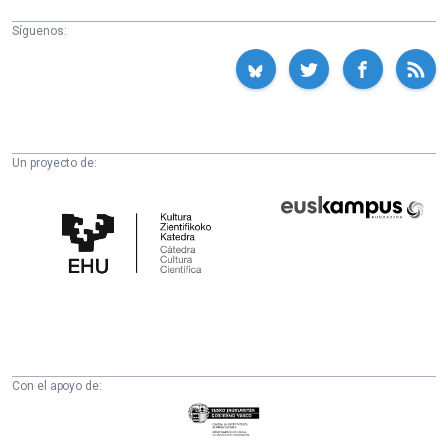
Síguenos:
Un proyecto de:
Cátedra
Euskampus
de
Fundazioa
Cultura
Científica
de
la
UPV/EHU
Con el apoyo de:
Eusko
Jaurlaritza