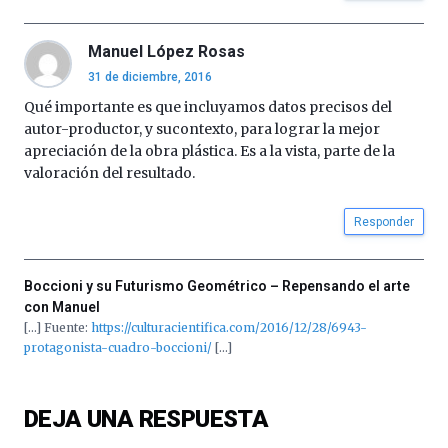
la
Cátedra…
Manuel López Rosas
31 de diciembre, 2016
Qué importante es que incluyamos datos precisos del
autor-productor, y sucontexto, para lograr la mejor
apreciación de la obra plástica. Es a la vista, parte de la
valoración del resultado.
Responder
Boccioni y su Futurismo Geométrico – Repensando el arte
con Manuel
[…] Fuente:
https://culturacientifica.com/2016/12/28/6943-
protagonista-cuadro-boccioni/
[…]
DEJA UNA RESPUESTA