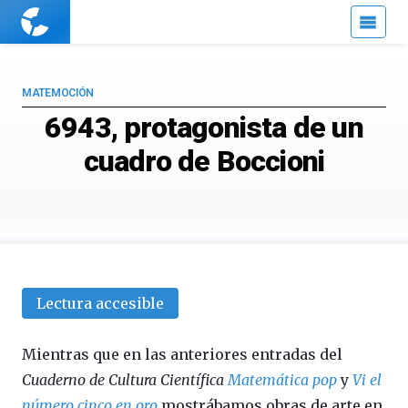
Cuaderno
de
Cultura
Científica
MATEMOCIÓN
6943, protagonista de un
cuadro de Boccioni
Lectura accesible
Mientras que en las anteriores entradas del
Cuaderno de Cultura Científica
Matemática pop
y
Vi el
número cinco en oro
mostrábamos obras de arte en