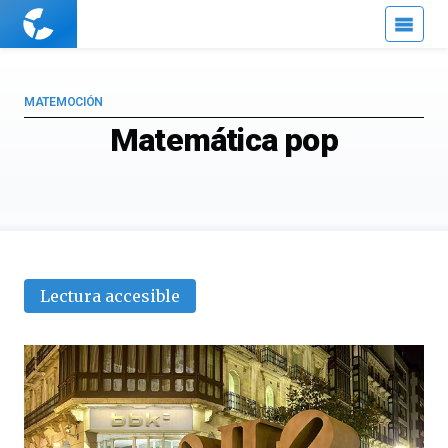
Cuaderno
de
Cultura
Científica
MATEMOCIÓN
Matemática pop
Lectura accesible