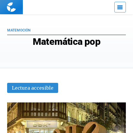
Cuaderno
de
Cultura
Científica
MATEMOCIÓN
Matemática pop
Lectura accesible