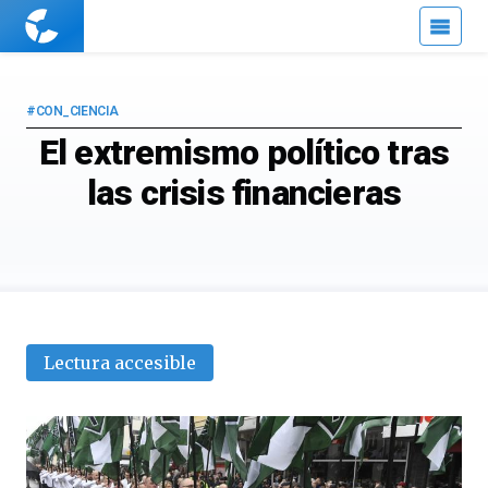
Cuaderno
de
Cultura
Científica
#CON_CIENCIA
El extremismo político tras
las crisis financieras
Lectura accesible