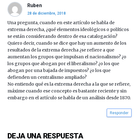
al
Ruben
4
28 de diciembre, 2018
de
octubre.
Una pregunta, cuando en este artículo se habla de
La
extrema derecha, ¿qué elementos ideológicos o políticos
iniciativa,
se están considerando dentro de esa catalogación?
organizada
Quiero decir, cuando se dice que hay un aumento de los
por
resultados de la extrema derecha ¿se refiere a que
la
aumentan los grupos que impulsan el nacionalismo? ¿o
Cátedra…
los grupos que abogan por el liberalismo? ¿o los que
abogan por una bajada de impuestos? ¿o los que
defienden un centralismo ampliado?
No entiendo qué es la extrema derecha a la que se refiere,
máxime cuando ese concepto es bastante reciente y sin
embargo en el artículo se habla de un análisis desde 1870.
Responder
DEJA UNA RESPUESTA