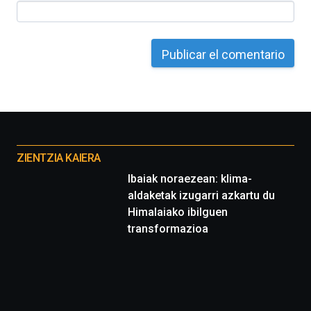
Otros
proyectos
ZIENTZIA KAIERA
Ibaiak noraezean: klima-
aldaketak izugarri azkartu du
Himalaiako ibilguen
transformazioa