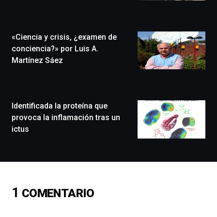
Zientzia
Plaza
(BZP),
«Ciencia y crisis, ¿examen de
un
festival
conciencia?» por Luis A.
que
Martínez Sáez
llenará
la
ciudad
de
monólogos,
Identificada la proteína que
exposiciones,
provoca la inflamación tras un
conferencias,
ictus
docufórums
y
espectáculos
de
ciencia
del
1
COMENTARIO
16
de
septiembre