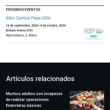
PRÓXIMOS EVENTOS
Bilbo Zientzia Plaza 2026
Un
16 de septiembre, 2026
–
4 de octubre, 2026
año
Bizkaia Aretoa-EHU
más,
Abandoibarra, 3
,
Bilbao
Bilbao
dará
la
bienvenida
al
otoño
con
la
Artículos relacionados
celebración
de
la
Muchos adultos son incapaces
novena
edición
de realizar operaciones
de
financieras básicas
Bilbo