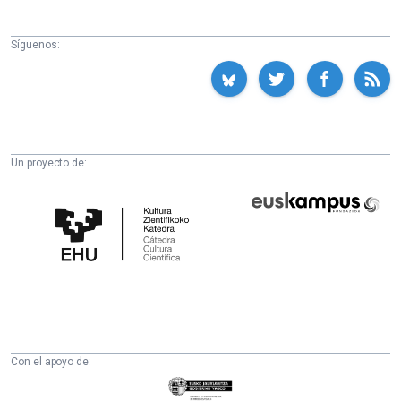
Síguenos:
Un proyecto de:
Cátedra
Euskampus
de
Fundazioa
Cultura
Científica
de
la
UPV/EHU
Con el apoyo de:
Eusko