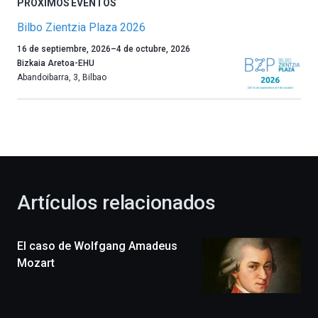
PRÓXIMOS EVENTOS
Bilbo Zientzia Plaza 2026
Un
16 de septiembre, 2026
–
4 de octubre, 2026
año
Bizkaia Aretoa-EHU
más,
Abandoibarra, 3
,
Bilbao
Bilbao
dará
la
bienvenida
al
otoño
con
la
Artículos relacionados
celebración
de
la
El caso de Wolfgang Amadeus
novena
edición
Mozart
de
Bilbo
Zientzia
Plaza