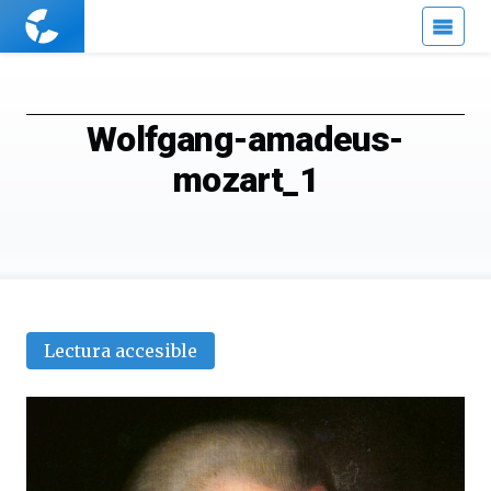
Cuaderno
de
Cultura
Científica
Wolfgang-amadeus-
mozart_1
Lectura accesible