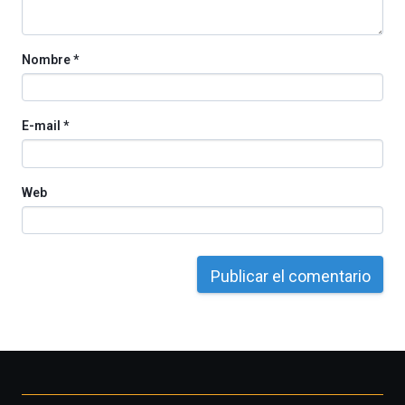
de
octubre.
La
Nombre
*
iniciativa,
organizada
por
la
E-mail
*
Cátedra…
Web
Otros