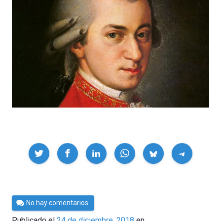
Compartir
Por
No hay comentarios
César
Publicado el
24 de diciembre, 2018
en