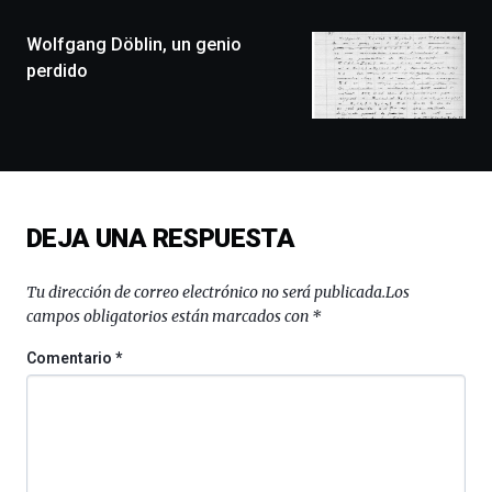
(BZP),
Wolfgang Döblin, un genio
un
festival
perdido
que
llenará
la
ciudad
de
monólogos,
exposiciones,
DEJA UNA RESPUESTA
conferencias,
docufórums
y
Tu dirección de correo electrónico no será publicada.
Los
espectáculos
campos obligatorios están marcados con
*
de
ciencia
Comentario
*
del
16
de
septiembre
al
4