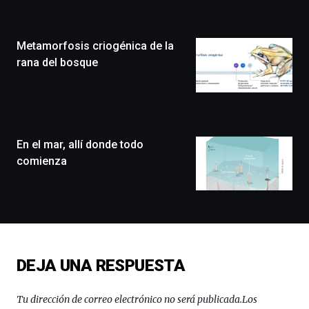
Zientzia
Plaza
(BZP),
Metamorfosis criogénica de la
un
festival
rana del bosque
que
llenará
la
ciudad
de
monólogos,
En el mar, allí donde todo
exposiciones,
comienza
conferencias,
docufórums
y
espectáculos
de
ciencia
del
DEJA UNA RESPUESTA
16
de
septiembre
Tu dirección de correo electrónico no será publicada.
Los
al