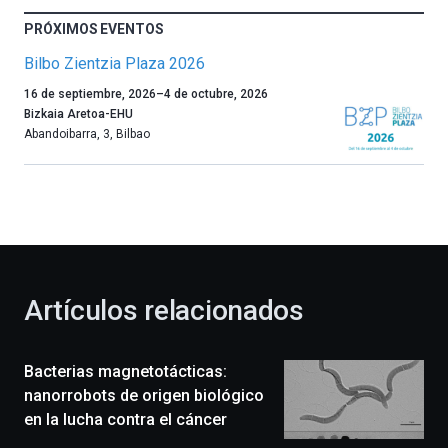
PRÓXIMOS EVENTOS
Bilbo Zientzia Plaza 2026
Un
16 de septiembre, 2026
–
4 de octubre, 2026
año
Bizkaia Aretoa-EHU
más,
Abandoibarra, 3
,
Bilbao
Bilbao
dará
la
bienvenida
al
otoño
con
la
Artículos relacionados
celebración
de
la
Bacterias magnetotácticas:
novena
edición
nanorrobots de origen biológico
de
en la lucha contra el cáncer
Bilbo