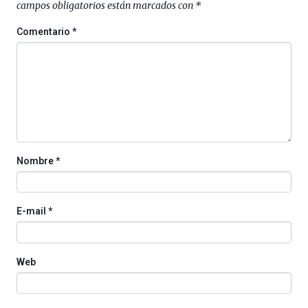
campos obligatorios están marcados con
*
4
de
Comentario
*
octubre.
La
iniciativa,
organizada
por
la
Cátedra…
Nombre
*
E-mail
*
Web