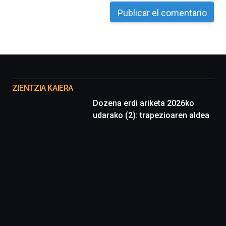
Otros
proyectos
ZIENTZIA KAIERA
Dozena erdi ariketa 2026ko
udarako (2): trapezioaren aldea