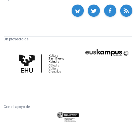
Un proyecto de:
Cátedra
Euskampus
de
Fundazioa
Cultura
Científica
de
la
UPV/EHU
Con el apoyo de:
Eusko
Jaurlaritza
-