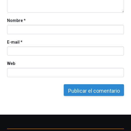
Cátedra…
Nombre
*
E-mail
*
Web
Otros