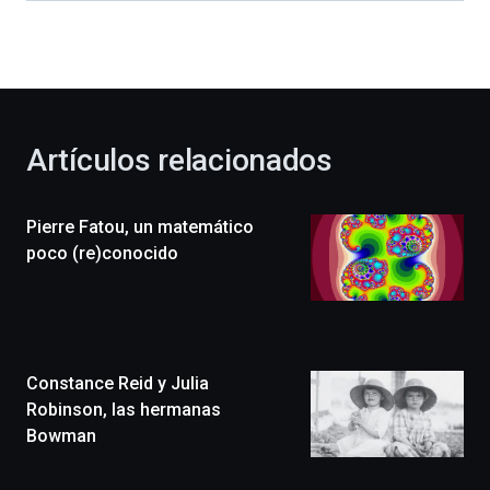
dará
la
bienvenida
al
otoño
con
la
Artículos relacionados
celebración
de
la
Pierre Fatou, un matemático
novena
edición
poco (re)conocido
de
Bilbo
Zientzia
Plaza
(BZP),
Constance Reid y Julia
un
festival
Robinson, las hermanas
que
Bowman
llenará
la