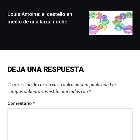
ciudad
de
monólogos,
Louis Antoine: el destello en
exposiciones,
medio de una larga noche
conferencias,
docufórums
y
espectáculos
de
ciencia
del
DEJA UNA RESPUESTA
16
de
septiembre
Tu dirección de correo electrónico no será publicada.
Los
al
campos obligatorios están marcados con
*
4
de
Comentario
*
octubre.
La
iniciativa,
organizada
por
la