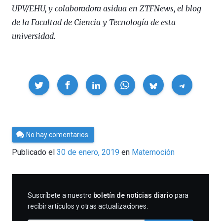
UPV/EHU, y colaboradora asidua en ZTFNews, el blog
de la Facultad de Ciencia y Tecnología de esta
universidad.
Compartir
Por
No hay comentarios
César
Publicado el
30 de enero, 2019
en
Matemoción
Tomé
SUSCRIBIRME
Suscríbete a nuestro
boletín de noticias diario
para
recibir artículos y otras actualizaciones.