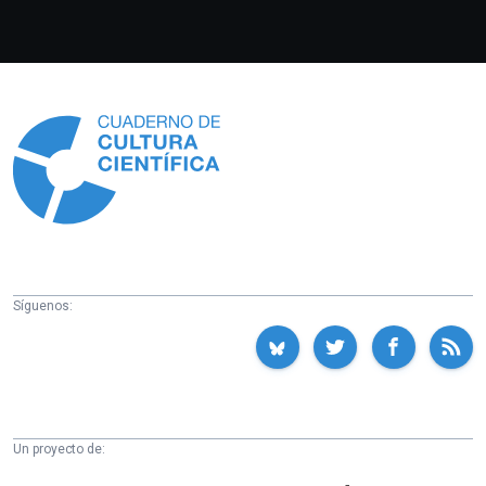
Información
Síguenos:
Un proyecto de:
Cátedra
Euskampus