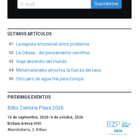
Suscribirme
ÚLTIMOS ARTÍCULOS
La ingesta emocional como problema
La Odisea… del pensamiento científico
Viaje alrededor del mundo
Metamateriales amorfos, la fuerza del caos
Otro jarro de agua fría para Europa
PRÓXIMOS EVENTOS
Bilbo Zientzia Plaza 2026
Un
16 de septiembre, 2026
–
4 de octubre, 2026
año
Bizkaia Aretoa-EHU
más,
Abandoibarra, 3
,
Bilbao
Bilbao