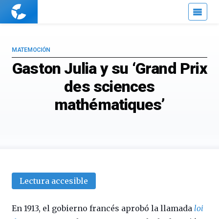
Cuaderno
de
Cultura
Científica
MATEMOCIÓN
Gaston Julia y su ‘Grand Prix
des sciences
mathématiques’
Lectura accesible
En 1913, el gobierno francés aprobó la llamada
loi