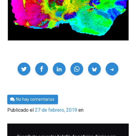
Compartir
Por
No hay comentarios
César
Publicado el
27 de febrero, 2019
en
Tomé