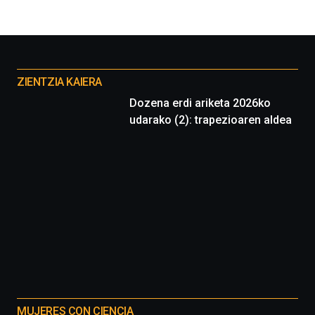
organizada
por
la
Cátedra…
Otros
proyectos
ZIENTZIA KAIERA
Dozena erdi ariketa 2026ko
udarako (2): trapezioaren aldea
MUJERES CON CIENCIA