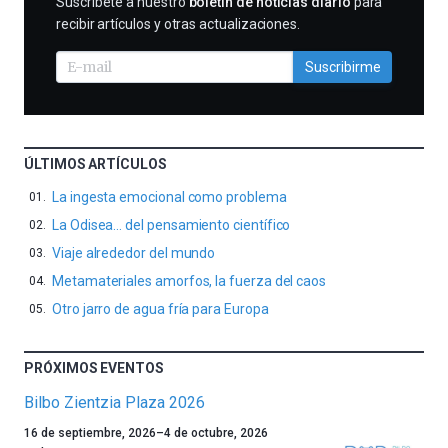
SUSCRIBIRME
Suscríbete a nuestro
boletín de noticias diario
para
recibir artículos y otras actualizaciones.
Suscribirme
ÚLTIMOS ARTÍCULOS
La ingesta emocional como problema
La Odisea… del pensamiento científico
Viaje alrededor del mundo
Metamateriales amorfos, la fuerza del caos
Otro jarro de agua fría para Europa
PRÓXIMOS EVENTOS
Bilbo Zientzia Plaza 2026
Un
16 de septiembre, 2026
–
4 de octubre, 2026