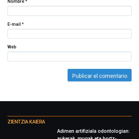
Nombre
*
E-mail
*
Web
Otros
proyectos
ZIENTZIA KAIERA
Adimen artifiziala odontologian:
aukerak, mugak eta hortz-