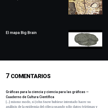
festival
que
llenará
la
ciudad
de
monólogos,
El mapa Big Brain
exposiciones,
conferencias,
docufórums
y
espectáculos
de
ciencia
del
7
COMENTARIOS
16
de
septiembre
al
Gráficas para la ciencia y ciencia para las gráficas —
4
Cuaderno de Cultura Científica
de
[…] mismo modo, si John Snow hubiese intentado hacer su
octubre.
análisis de la epidemia del cólera usando sólo datos (víctimas y