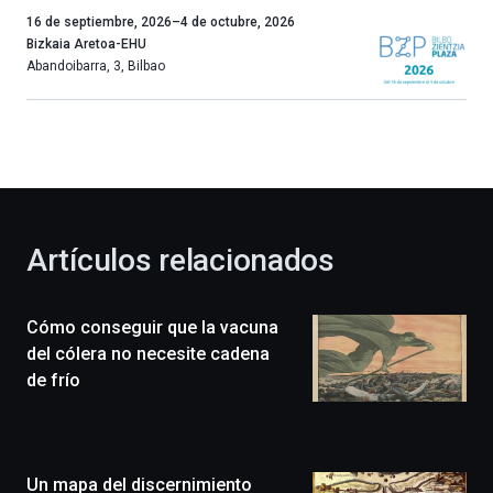
Un
16 de septiembre, 2026
–
4 de octubre, 2026
año
Bizkaia Aretoa-EHU
más,
Abandoibarra, 3
,
Bilbao
Bilbao
dará
la
bienvenida
al
otoño
con
la
Artículos relacionados
celebración
de
la
Cómo conseguir que la vacuna
novena
edición
del cólera no necesite cadena
de
de frío
Bilbo
Zientzia
Plaza
(BZP),
Un mapa del discernimiento
un