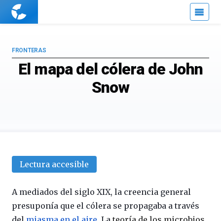
Cuaderno
de
Cultura
Científica
FRONTERAS
El mapa del cólera de John
Snow
Lectura accesible
A mediados del siglo XIX, la creencia general
presuponía que el cólera se propagaba a través
del
miasma en el aire
. La
teoría de los microbios