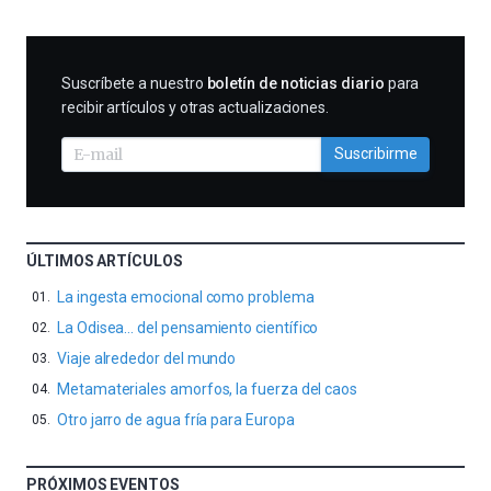
SUSCRIBIRME
Suscríbete a nuestro
boletín de noticias diario
para
recibir artículos y otras actualizaciones.
Suscribirme
ÚLTIMOS ARTÍCULOS
La ingesta emocional como problema
La Odisea… del pensamiento científico
Viaje alrededor del mundo
Metamateriales amorfos, la fuerza del caos
Otro jarro de agua fría para Europa
PRÓXIMOS EVENTOS