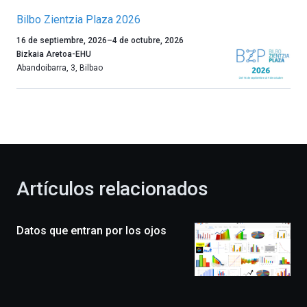
Bilbo Zientzia Plaza 2026
Un
16 de septiembre, 2026
–
4 de octubre, 2026
año
Bizkaia Aretoa-EHU
más,
Abandoibarra, 3
,
Bilbao
Bilbao
dará
la
bienvenida
al
otoño
con
la
Artículos relacionados
celebración
de
la
Datos que entran por los ojos
novena
edición
de
Bilbo
Zientzia
Plaza