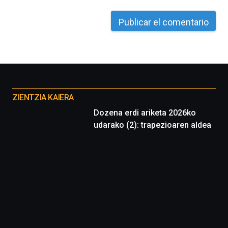
Otros
proyectos
ZIENTZIA KAIERA
Dozena erdi ariketa 2026ko
udarako (2): trapezioaren aldea