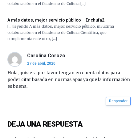
de
colaboración en el Cuaderno de Cultura […]
octubre.
La
iniciativa,
A más datos, mejor servicio público – Enchufa2
organizada
[…] leyendo A más datos, mejor servicio público, mi última
por
colaboración en el Cuaderno de Cultura Científica, que
la
complementa este otro, […]
Cátedra…
Carolina Corozo
27 de abril, 2020
Hola, quisiera por favor tengan en cuenta datos para
poder citar basada en normas apas ya que la información
es buena.
Responder
DEJA UNA RESPUESTA