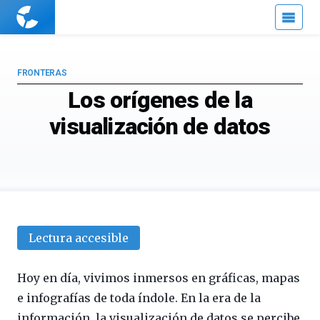
Cuaderno
de
Cultura
Científica
FRONTERAS
Los orígenes de la
visualización de datos
Lectura accesible
Hoy en día, vivimos inmersos en gráficas, mapas
e infografías de toda índole. En la era de la
información, la visualización de datos se percibe