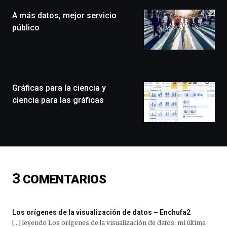
(BZP),
A más datos, mejor servicio
un
festival
público
que
llenará
la
ciudad
de
monólogos,
Gráficas para la ciencia y
exposiciones,
ciencia para las gráficas
conferencias,
docufórums
y
espectáculos
de
ciencia
del
3
COMENTARIOS
16
de
septiembre
al
Los orígenes de la visualización de datos – Enchufa2
4
[…] leyendo Los orígenes de la visualización de datos, mi última