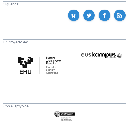
Síguenos:
Un proyecto de:
Cátedra
Euskampus
de
Fundazioa
Cultura
Científica
de
la
UPV/EHU
Con el apoyo de:
Eusko
Jaurlaritza
-