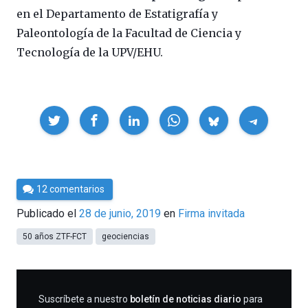
en el Departamento de Estatigrafía y
Paleontología de la Facultad de Ciencia y
Tecnología de la UPV/EHU.
Compartir
Por
12 comentarios
César
Publicado el
28 de junio, 2019
en
Firma invitada
Tomé
50 años ZTF-FCT
geociencias
SUSCRIBIRME
Suscríbete a nuestro
boletín de noticias diario
para