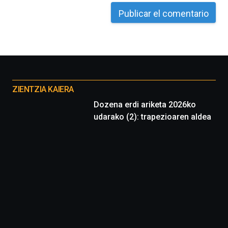
Otros
proyectos
ZIENTZIA KAIERA
Dozena erdi ariketa 2026ko
udarako (2): trapezioaren aldea