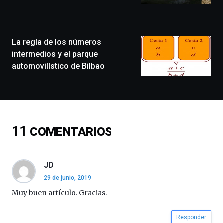
llenará
la
ciudad
de
monólogos,
La regla de los números
exposiciones,
intermedios y el parque
conferencias,
automovilístico de Bilbao
docufórums
y
espectáculos
de
ciencia
del
11
COMENTARIOS
16
de
septiembre
al
JD
4
29 de junio, 2019
de
octubre.
Muy buen artículo. Gracias.
La
iniciativa,
Responder
organizada