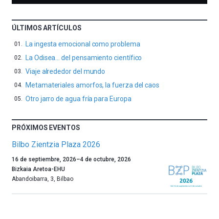
ÚLTIMOS ARTÍCULOS
La ingesta emocional como problema
La Odisea… del pensamiento científico
Viaje alrededor del mundo
Metamateriales amorfos, la fuerza del caos
Otro jarro de agua fría para Europa
PRÓXIMOS EVENTOS
Bilbo Zientzia Plaza 2026
Un
16 de septiembre, 2026
–
4 de octubre, 2026
año
Bizkaia Aretoa-EHU
más,
Abandoibarra, 3
,
Bilbao
Bilbao
dará
la
bienvenida