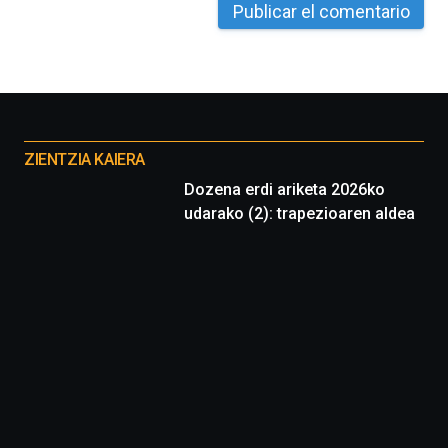
Otros
proyectos
ZIENTZIA KAIERA
Dozena erdi ariketa 2026ko
udarako (2): trapezioaren aldea