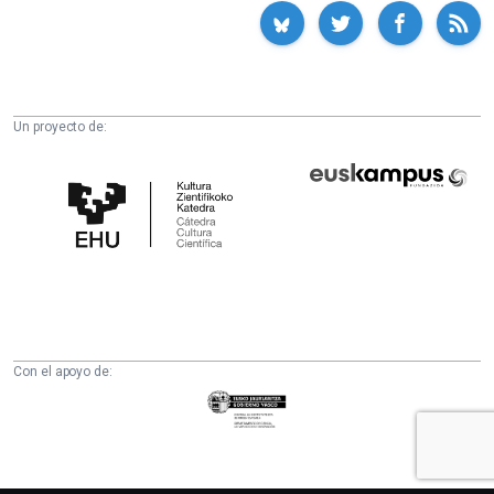
Un proyecto de:
Cátedra
Euskampus
de
Fundazioa
Cultura
Científica
de
la
UPV/EHU
Con el apoyo de:
Eusko
Jaurlaritza
-
Zientzia,