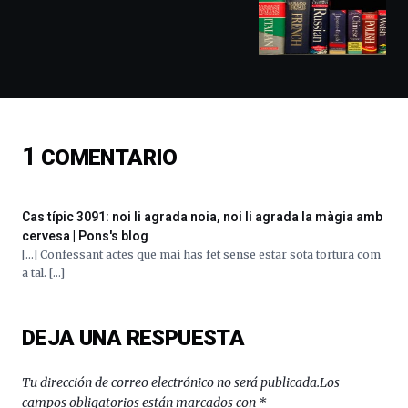
exposiciones,
conferencias,
docufórums
y
espectáculos
de
ciencia
del
1
COMENTARIO
16
de
septiembre
al
Cas típic 3091: noi li agrada noia, noi li agrada la màgia amb
4
cervesa | Pons's blog
de
[…] Confessant actes que mai has fet sense estar sota tortura com
octubre.
a tal. […]
La
iniciativa,
organizada
DEJA UNA RESPUESTA
por
la
Cátedra…
Tu dirección de correo electrónico no será publicada.
Los
campos obligatorios están marcados con
*