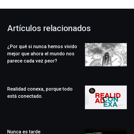
al
otoño
con
la
Artículos relacionados
celebración
de
la
¿Por qué si nunca hemos vivido
novena
edición
mejor que ahora el mundo nos
de
parece cada vez peor?
Bilbo
Zientzia
Plaza
(BZP),
Realidad conexa, porque todo
un
festival
está conectado.
que
llenará
la
ciudad
de
monólogos,
Nunca es tarde