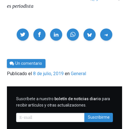
es periodista
Compartir
Por
Un comentario
César
Publicado el
8 de julio, 2019
en
General
Tomé
SUSCRIBIRME
Suscríbete a nuestro
boletín de noticias diario
para
recibir artículos y otras actualizaciones.
Suscribirme